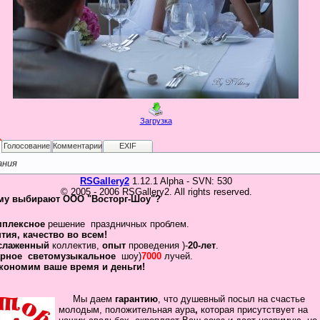
Загрузка
Голосование
Комментарии
EXIF
ания
RSGallery2
1.12.1 Alpha - SVN: 530
© 2005 - 2006 RSGallery2. All rights reserved.
му выбирают ООО "Восторг-Шоу"?
мплексное
решение праздничных проблем.
нтия
,
качество во всем!
слаженный
коллектив
,
опыт
проведения )-
20-лет
.
рное
светомузыкальное
шоу)
7000
лучей.
кономим ваше время и деньги!
Мы даем
гарантию
,
что
душевный посыл
на счастье
молодым, положительная
аура
,
которая присутствует на