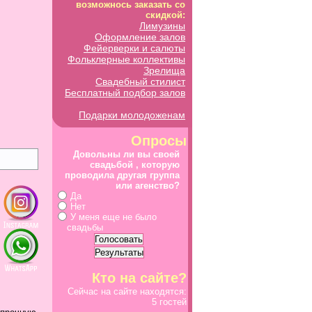
возможнось заказать со
скидкой:
Лимузины
Оформление залов
Фейерверки и салюты
Фольклерные коллективы
Зрелища
Свадебный стилист
Бесплатный подбор залов
Подарки молодоженам
Опросы
Довольны ли вы своей
свадьбой , которую
проводила другая группа
или агенство?
Да
Нет
У меня еще не было
свадьбы
Кто на сайте?
Сейчас на сайте находятся:
5 гостей