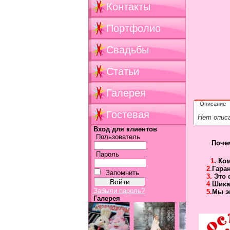
Контакты
Портфолио
Свадьбы
Статьи
Галерея
Описание
Гостевая
Нет опис
Вход для клиентов
Пользователь
Поче
Пароль
1
.
.
Ко
2
.
Гара
Запомнить
3.
Это 
4
.
Шика
Забыли пароль?
5.
Мы э
Галерея