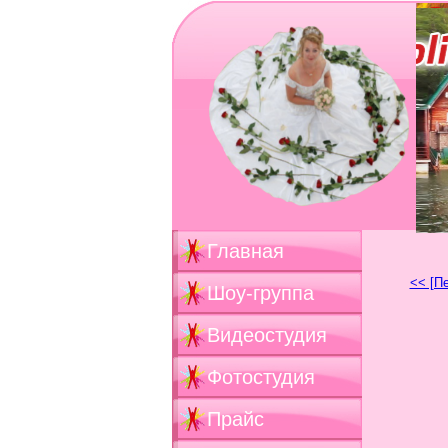
Главная
<< [П
Шоу-группа
Видеостудия
Фотостудия
Прайс