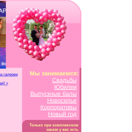
Мы занимаемся:
а галереи
Свадьбы
я] >
Юбилеи
Выпускные балы
Новоселье
Корпоративы
Новый год
Только при комплексном
заказе у вас есть