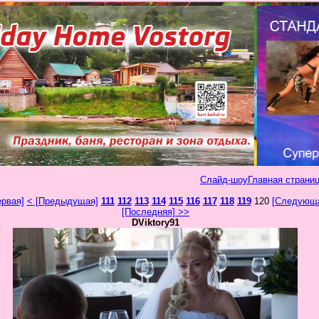
Слайд-шоу
Главная страниц
ервая]
< [Предыдущая]
111
112
113
114
115
116
117
118
119
120
[Следующа
[Последняя] >>
DViktory91