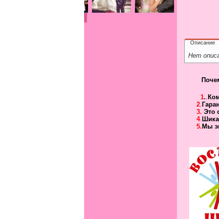
Описание
Нет опис
Поче
1
.
.
Ко
2
.
Гара
3.
Это 
4
.
Шика
5.
Мы э