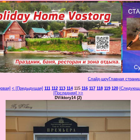
Слайд-шоу
Главная страниц
ервая]
< [Предыдущая]
111
112
113
114
115
116
117
118
119
120
[Следующа
[Последняя] >>
DViktory14 (2)