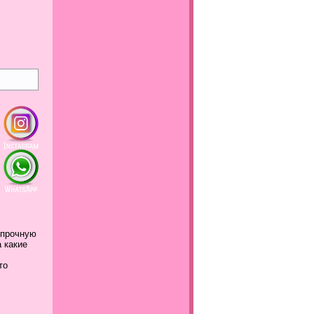
 прочную
а какие
это