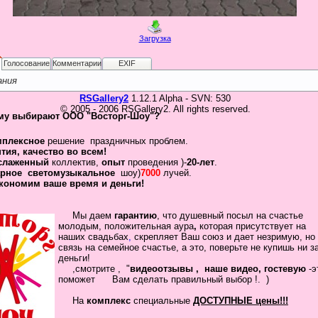
Загрузка
Голосование
Комментарии
EXIF
ания
RSGallery2
1.12.1 Alpha - SVN: 530
© 2005 - 2006 RSGallery2. All rights reserved.
му выбирают ООО "Восторг-Шоу"?
мплексное
решение праздничных проблем.
нтия
,
качество во всем!
слаженный
коллектив
,
опыт
проведения )-
20-лет
.
рное
светомузыкальное
шоу)
7000
лучей.
кономим ваше время и деньги!
Мы даем
гарантию
,
что
душевный посыл
на счастье
молодым, положительная
аура
,
которая присутствует на
наших свадьбах
,
скрепляет
Ваш
союз
и дает незримую, но
связь на семейное
счастье, а это, поверьте не купишь ни з
деньги!
,смотрите , "
видеоотзывы ,
наше видео, гостевую
-
помож
ет Вам сделать
правильный выбор !.
)
На
комплекс
специальные
ДОСТУПНЫЕ цены!!!