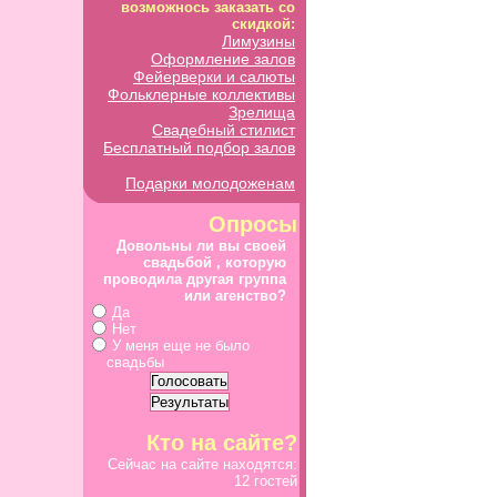
возможнось заказать со
скидкой:
Лимузины
Оформление залов
Фейерверки и салюты
Фольклерные коллективы
Зрелища
Свадебный стилист
Бесплатный подбор залов
Подарки молодоженам
Опросы
Довольны ли вы своей
свадьбой , которую
проводила другая группа
или агенство?
Да
Нет
У меня еще не было
свадьбы
Кто на сайте?
Сейчас на сайте находятся:
12 гостей