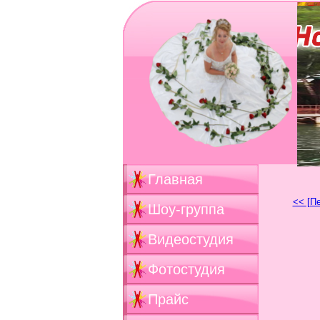
Главная
<< [П
Шоу-группа
Видеостудия
Фотостудия
Прайс