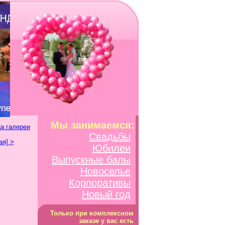
Мы занимаемся:
а галереи
Свадьбы
я] >
Юбилеи
Выпускные балы
Новоселье
Корпоративы
Новый год
Только при комплексном
заказе у вас есть