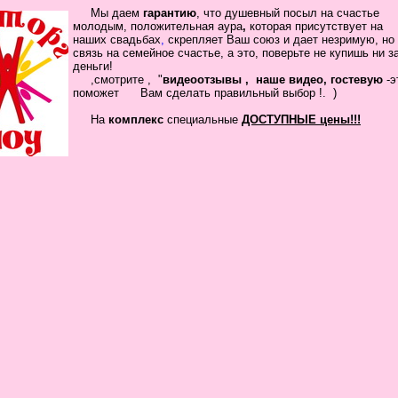
Мы даем
гарантию
,
что
душевный посыл
на счастье
молодым, положительная
аура
,
которая присутствует на
наших свадьбах
,
скрепляет
Ваш
союз
и дает незримую, но
связь на семейное
счастье, а это, поверьте не купишь ни з
деньги!
,смотрите , "
видеоотзывы ,
наше видео, гостевую
-
помож
ет Вам сделать
правильный выбор !.
)
На
комплекс
специальные
ДОСТУПНЫЕ цены!!!