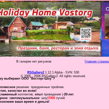
В галерее нет рисунков
Главная страниц
RSGallery2
1.12.1 Alpha - SVN: 530
© 2005 - 2006 RSGallery2. All rights reserved.
му выбирают ООО "Восторг-Шоу"?
мплексное
решение праздничных проблем.
нтия
,
качество во всем!
слаженный
коллектив
,
опыт
проведения )-
20-лет
.
рное
светомузыкальное
шоу)
7000
лучей.
кономим ваше время и деньги!