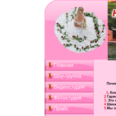
Главная
Шоу-группа
Поче
Видеостудия
1
.
.
Ко
2
.
Гара
Фотостудия
3.
Это 
4
.
Шика
Прайс
5.
Мы э