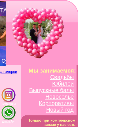
Мы занимаемся:
а галереи
Свадьбы
Юбилеи
Выпускные балы
Новоселье
Корпоративы
Новый год
Только при комплексном
заказе у вас есть