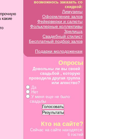
возможнось заказать со
скидкой:
Лимузины
 прочную
Оформление залов
а какие
Фейерверки и салюты
Фольклерные коллективы
это
Зрелища
Свадебный стилист
Бесплатный подбор залов
Подарки молодоженам
Опросы
Довольны ли вы своей
свадьбой , которую
проводила другая группа
или агенство?
Да
Нет
У меня еще не было
свадьбы
Кто на сайте?
Сейчас на сайте находятся:
6 гостей