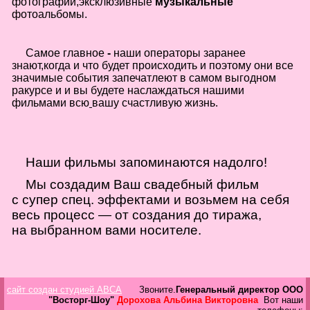
фотографии,
эксклюзивные
музыкальные
в
фотоальбомы.
Галерея
Гостевая
Самое главное
-
наши операторы заранее
Фо
знают,когда и что будет происходить и поэтому они все
значимые события запечатлеют в самом выгодном
ракурсе и и вы будете наслаждаться нашими
Бес
Вход для клиентов
фильмами всю
вашу счастливую жизнь.
Пользователь
Пароль
Запомнить
Наши фильмы запоминаются надолго!
Мы создадим Ваш свадебный фильм
Забыли пароль?
с супер спец. эффектами и возьмем на себя
Оп
весь процесс — от создания до тиража,
Дов
Галерея
на выбранном вами носителе.
свад
ко
пров
груп
сайт создан студией ABCA
Звоните.
Генеральный директор ООО
аге
"Восторг-Шоу"
Дорохова Альбина Викторовна
Вот наши
Да