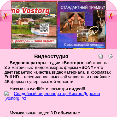
Главная
Мы
Шоу-группа
зан
Видеостудия
Св
Юб
Видеостудия
Фотостудия
Вы
Видеооператоры
студии
«Восторг»
работают на
бал
3-х
матричных видеокамерах фирмы
«SONY»
что
Прайс
дает гарантию качества
видеоматериала, в форматах
Но
Full HD
– телевидение высокой четкости, и новейшие
Ко
Контакты
4K
формат супер высокой четкости.
Но
Нажми на
wedlife
и посмотри
видео
!!!
год
Портфолио
Свадьбы
То
Музыкальные видео
3 D
обьемные
Статьи