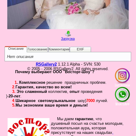
в
Галерея
Гостевая
Фо
Загрузка
Бес
Вход для клиентов
Пользователь
Описание
Голосование
Комментарии
EXIF
Нет описания
Пароль
RSGallery2
1.12.1 Alpha - SVN: 530
© 2005 - 2006 RSGallery2. All rights reserved.
Запомнить
Почему выбирают ООО "Восторг-Шоу"?
Забыли пароль?
1
.
.
Комплексное
решение праздничных проблем.
2
.
Гарантия
,
качество во всем!
Оп
3.
Это слаженный
коллектив
,
опыт
проведения
Дов
)-
20-лет
.
Галерея
4
.
Шикарное
светомузыкальное
шоу)
7000
лучей.
5.
Мы экономим ваше время и деньги!
свад
ко
пров
Мы даем
гарантию
,
что
душевный посыл
на счастье молодым,
груп
положительная
аура
,
которая
аге
присутствует на наших свадьбах
,
Да