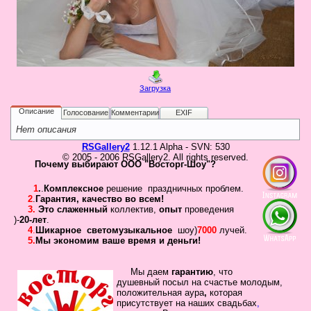
в
Галерея
Гостевая
Фо
Загрузка
Бес
Вход для клиентов
Пользователь
Описание
Голосование
Комментарии
EXIF
Нет описания
Пароль
RSGallery2
1.12.1 Alpha - SVN: 530
© 2005 - 2006 RSGallery2. All rights reserved.
Запомнить
Почему выбирают ООО "Восторг-Шоу"?
Забыли пароль?
1
.
.
Комплексное
решение праздничных проблем.
2
.
Гарантия
,
качество во всем!
Оп
3.
Это слаженный
коллектив
,
опыт
проведения
Дов
)-
20-лет
.
Галерея
4
.
Шикарное
светомузыкальное
шоу)
7000
лучей.
5.
Мы экономим ваше время и деньги!
свад
ко
пров
Мы даем
гарантию
,
что
душевный посыл
на счастье молодым,
груп
положительная
аура
,
которая
аге
присутствует на наших свадьбах
,
Да