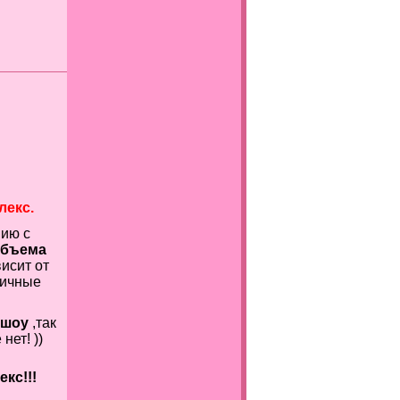
лекс.
нию с
бъема
исит от
гичные
 шоу
,так
е
нет! ))
кс!!!