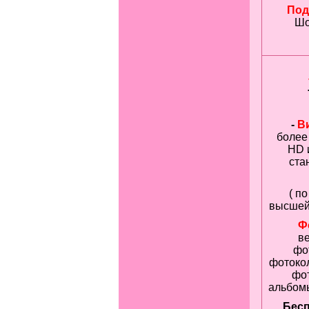
Под
Шо
-
В
более
HD 
ста
( п
высшей 
Ф
в
фо
фотоко
фот
альбомы
Бес