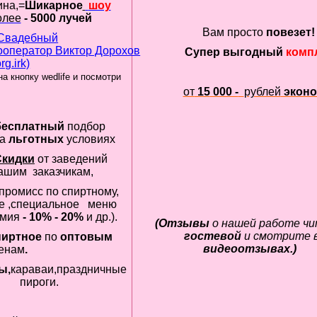
на,=
Шикарное
шоу
олее
-
5
000
лучей
Вам просто
повезет!
Супер выгодный
комп
на кнопку
wedlife
и посмотри
от
15
000 -
рублей
экон
бесплатный
подбор
на
льготных
условиях
Скидки
от заведений
ашим заказчикам,
промисс по спиртному,
е ,специальное меню
омия
-
10% - 20%
и др.).
(Отзывы
о нашей работе ч
гостевой
и смотрите 
пиртное
по
оптовым
видеоотзывах.)
енам
.
ы,
караваи,праздничные
пироги.