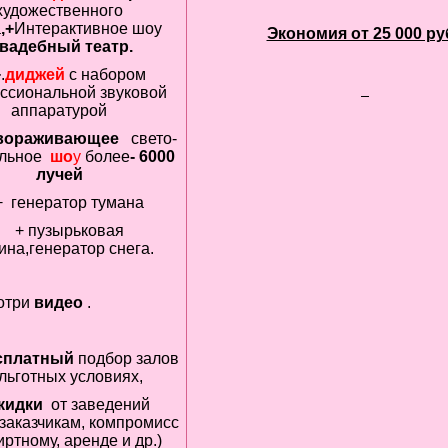
художественного
а
,+
Интерактивное шоу
Экономия от 25 000 руб
свадебный театр.
+
.
диджей
с набором
ссиональной звуковой
аппаратурой
вораживающее
свето-
льное
шо
у
более
-
6
000
лучей
+ генератор тумана
+ пузырьковая
на,генератор снега.
отри
видео
.
сплатный
подбор залов
льготных условиях,
кидки
от заведений
аказчикам, компромисс
иртному, аренде и др.)