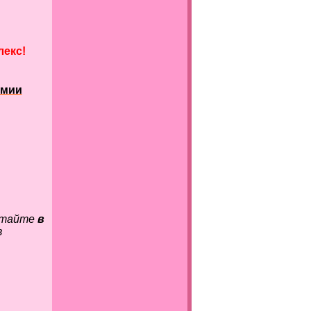
лекс!
омии
итайте
в
в