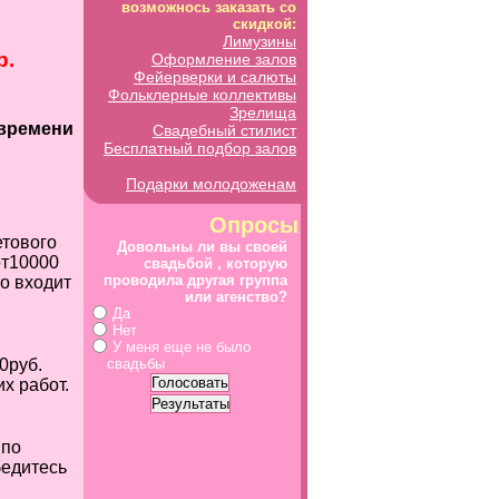
возможнось заказать со
скидкой:
Лимузины
р.
Оформление залов
Фейерверки и салюты
Фольклерные коллективы
Зрелища
времени
Свадебный стилист
Бесплатный подбор залов
Подарки молодоженам
Опросы
етового
Довольны ли вы своей
т
10000
свадьбой , которую
проводила другая группа
о входит
или агенство?
Да
Нет
У меня еще не было
0
руб.
свадьбы
х работ.
по
бедитесь