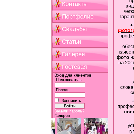
п
Контакты
вид
чет
Портфолио
гаран
+
Свадьбы
фотог
профе
Статьи
обес
качест
Галерея
фото
н
на 20с
Гостевая
Вход для клиентов
Пользователь
слова
Пароль
с
Запомнить
профес
Забыли пароль?
све
Галерея
ус
ту