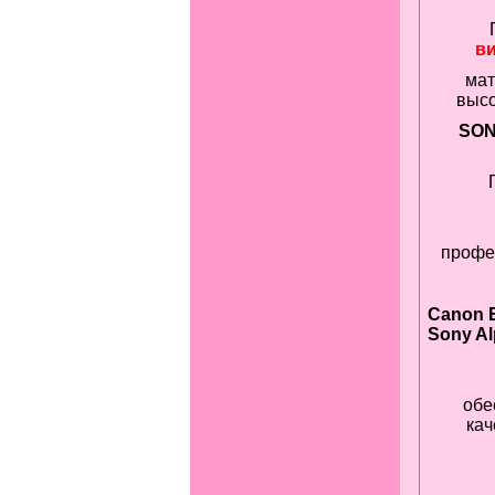
в
мат
высо
SON
профе
Canon E
Sony A
обе
кач