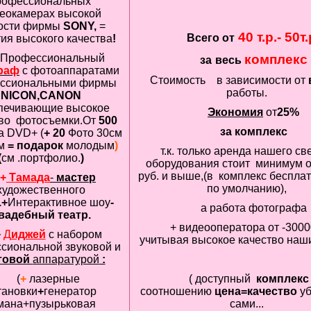
рофессиональных
еокамерах высокой
кости фирмы
SONY,
=
40 т.р.- 50т.
Всего от
тия
высокого
качества
!
Профессиональный
комплекс
за
весь
раф
с фотоаппаратами
Стоимость в зависимости от
ссиональными фирмы
работы.
NICON,CANON
печивающие
высокое
Экономия
от
25%
во
фотосъемки.От
500
за
комплекс
а DVD+
(
+
20
Фото
30см
м
=
подарок
молодым
)
т.к. только аренда нашего св
(
см .портфолио.
)
оборудования стоит минимум о
руб. и выше,(в комплекс бесплат
+
Тамада
-
мастер
по умолчанию),
художественного
.+
Интерактивное шоу
-
а работа фотографа
вадебный театр.
+ видеооператора от
-3000
+
Д
иджей
с набором
учитывая
высокое качество
наши
сиональной звуковой и
товой
аппаратурой
:
(
+
лазерные
(
доступный
комплекс
тановки
+
генератор
соотношению
цена=качество
у
мана+пузырьковая
сами...