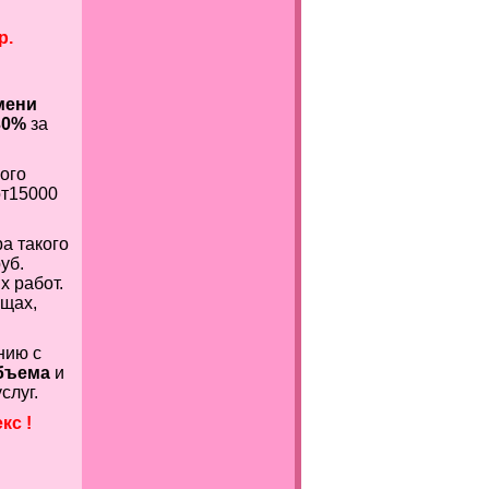
р.
мени
30%
за
вого
от15000
а такого
уб.
х работ.
ищах,
нию с
бъема
и
слуг.
екс
!