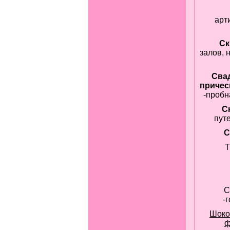
арт
Ск
залов, 
Сва
причес
-пробн
С
пут
С
Т
С
-
Шоко
ф