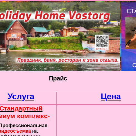
Прайс
Услуга
Цена
Стандартный
миум комплекс-
 Профессиональная
видеосъемка
на