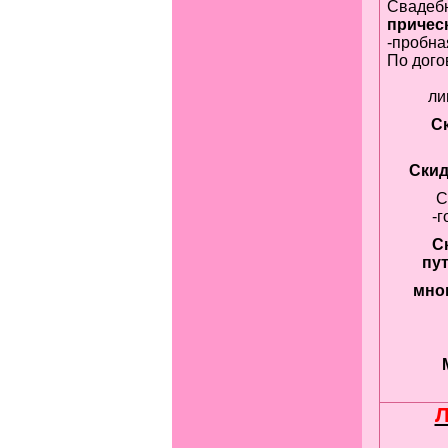
Свадеб
причес
-пробна
По дого
ли
С
Ски
С
-г
С
пу
мног