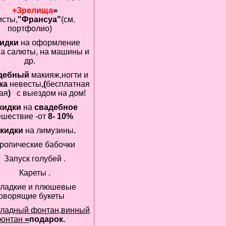
+Зрелища
=
исты,
"Франсуа"
(см.
портфолио)
идки
на оформление
на салюты, на машины и
др.
дебный
макияж,ногти и
ка
невесты
,(
бесплатная
ая
)
с выездом на дом!
кидки
на
свадебное
ешествие -от
8- 10%
кидки
на
лимузины
.
ропические
бабочки
Запуск голубей .
Кареты
.
ладкие и плюшевые
говорящие букеты
ладный фонтан,винный
онтан
=
подарок.