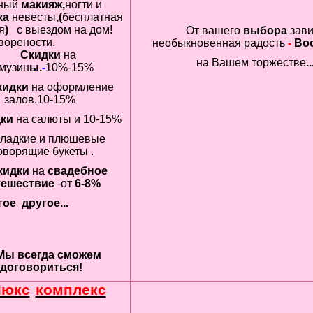
ный
макияж,
ногти и
ка
невесты
,(
бесплатная
я
)
с выездом
на дом!
От вашего
выбора
зави
ворености.
необыкновенная радость
-
Вос
Скидки
на
на Вашем торжестве
..
музин
ы.
-
10%-15%
кидки
на оформление
залов.
10-15%
дки
на салюты и
10-15%
ладкие и плюшевые
оворящие букеты .
кидки
на
свадебное
тешествие
-от
6-8%
ое другое...
Мы всегда сможем
договориться!
Люкс
комплекс