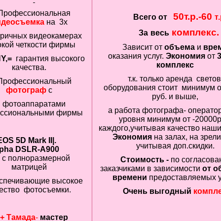
Профессиональная
50т.р.-60
Всего от
т.
идеосъемка
на
3х
комплекс.
За
весь
ричных видеокамерах
кой четкости фирмы
Зависит от
объема
и
вре
оказания услуг.
Экономия
от
Y,
=
гарантия
высокого
комплекс
качества.
т.к. только аренда свето
Профессиональный
оборудования стоит минимум 
фотограф
с
руб. и выше,
фотоаппаратами
а работа фотографа- оператор
ссиональными фирмы
уровня минимум от -20000р
каждого,учитывая качество наши
Экономия
на залах, на зрел
OS 5D Mark II|.
учитывая доп.скидки.
lpha DSLR-A900
с полноразмерной
Стоимость -
по согласова
матрицей
заказчиками в зависимости
от о
времени
предоставляемых у
спечивающие высокое
ество фотосъемки.
Очень выгодный
компл
+ Тамада
-
мастер