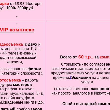
арки
от ООО "Восторг-
у"
1000-
3000руб.
VIP комплекс
идеосъемка
с двух
и
 камер, включая FULL
и 4K
телевизионный
60 т.р..
Всего от
за
комп
ндарт сверхвысокой
четкости
,
Стоимость - по согласова
заказчиками в зависимости от
о
о согласованию,
фильм
предоставляемых услуг и не зав
категории сложности ),
времени.
(
Экономия
на анало
отосъемка
– работа
услуги
едущих
мастеров
( включая световое-
лазерное
тографов, включая
как просто аналого
в
в Иркутск
лажи, музыкальное 3- Д
о слайд шоу, фото-
,свадебные книги и др.
Особо выгодный компле
платный
подбор
залов