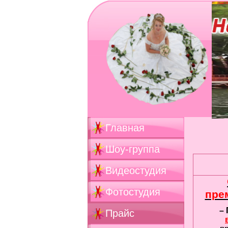
Главная
Шоу-группа
Видеостудия
Фотостудия
пре
–
Прайс