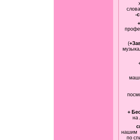
слов
-
профе
(
+За
музыка
маши
посм
+ Бе
на 
с
нашим з
по сп