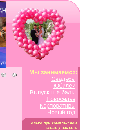
Мы занимаемся:
Свадьбы
Юбилеи
Выпускные балы
Новоселье
Корпоративы
Новый год
Только при комплексном
заказе у вас есть