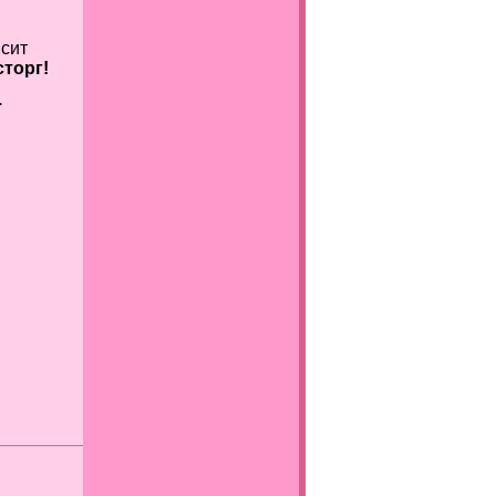
сит
торг!
.