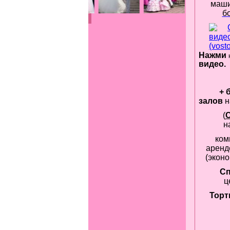
маши
б
Н
ажми
видео.
+ 
залов
(
н
ком
аренд
(экон
С
ц
Торт