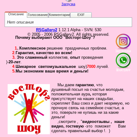
Не
Загрузка
У 
еще
Описание
Голосование
Комментарии
EXIF
был
сва
Нет описания
RSGallery2
1.12.1 Alpha - SVN: 530
© 2005 - 2006 RSGallery2. All rights reserved.
Почему выбирают ООО "Восторг-Шоу"?
1
.
.
Комплексное
решение праздничных проблем.
2
.
Гарантия
,
качество во всем!
3.
Это слаженный
коллектив
,
опыт
проведения
)-
20-лет
.
4
.
Шикарное
светомузыкальное
шоу)
7000
лучей.
5.
Мы экономим ваше время и деньги!
Кто
Мы даем
гарантию
,
что
на
душевный посыл
на счастье молодым,
положительная
аура
,
которая
сай
присутствует на наших свадьбах
,
Сейча
скрепляет
Ваш
союз
и дает незримую, но
на
прочную связь на семейное
счастье, а
сайте
это, поверьте не купишь ни за какие
наход
деньги!
7
,смотрите , "
видеоотзывы ,
наше
госте
видео, гостевую
-это помож
ет Вам
сделать
правильный выбор !.
)