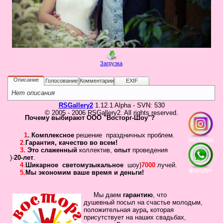
в
Галерея
Гостевая
Фо
Загрузка
Бес
Вход для клиентов
Пользователь
Описание
Голосование
Комментарии
EXIF
Нет описания
Пароль
RSGallery2
1.12.1 Alpha - SVN: 530
© 2005 - 2006 RSGallery2. All rights reserved.
Запомнить
Почему выбирают ООО "Восторг-Шоу"?
Забыли пароль?
1
.
.
Комплексное
решение праздничных проблем.
2
.
Гарантия
,
качество во всем!
Оп
3.
Это слаженный
коллектив
,
опыт
проведения
Дов
)-
20-лет
.
Галерея
4
.
Шикарное
светомузыкальное
шоу)
7000
лучей.
5.
Мы экономим ваше время и деньги!
свад
ко
пров
Мы даем
гарантию
,
что
душевный посыл
на счастье молодым,
груп
положительная
аура
,
которая
аге
присутствует на наших свадьбах
,
Да