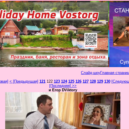
Слайд-шоу
Главная страниц
рвая]
< [Предыдущая]
121
122
123
124
125
126
127
128
129
130
[Следующ
[Последняя] >>
и Егор DViktory