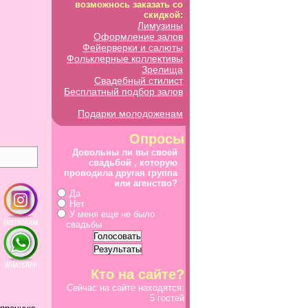
возможнось заказать со
скидкой:
Лимузины
Оформление залов
Фейерверки и салюты
Фольклерные коллективы
Зрелища
Свадебный стилист
Бесплатный подбор залов
Подарки молодоженам
Опросы
Довольны ли вы своей
свадьбой , которую
проводила другая группа
или агенство?
Да
Нет
У меня еще не было
свадьбы
Кто на сайте?
Сейчас на сайте находятся:
5 гостей