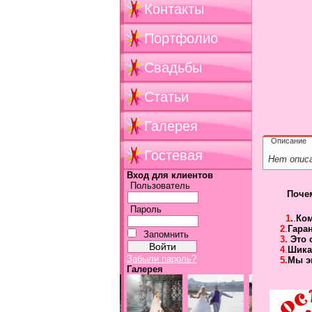
Контакты
Портфолио
Свадьбы
Статьи
Галерея
Описание
Гостевая
Нет опис
Вход для клиентов
Пользователь
Поче
Пароль
1
.
.
Ко
2
.
Гара
Запомнить
3.
Это 
4
.
Шика
Забыли пароль?
5.
Мы э
Галерея