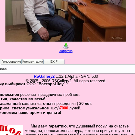
Загрузка
Голосование
Комментарии
EXIF
ания
RSGallery2
1.12.1 Alpha - SVN: 530
© 2005 - 2006 RSGallery2. All rights reserved.
му выбирают ООО "Восторг-Шоу"?
мплексное
решение праздничных проблем.
нтия
,
качество во всем!
слаженный
коллектив
,
опыт
проведения )-
20-лет
.
рное
светомузыкальное
шоу)
7000
лучей.
кономим ваше время и деньги!
Мы даем
гарантию
,
что
душевный посыл
на счастье
молодым, положительная
аура
,
которая присутствует на