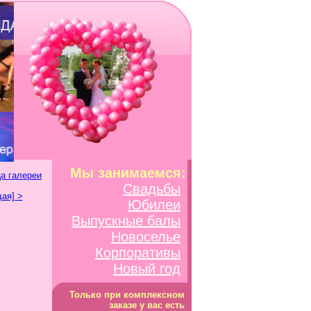
Мы занимаемся:
а галереи
Свадьбы
ая] >
Юбилеи
Выпускные балы
Новоселье
Корпоративы
Новый год
Только при комплексном
заказе у вас есть