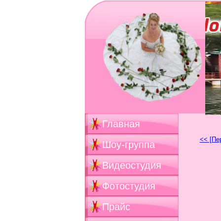
Главная
<< [Пе
Шоу-группа
Видеостудия
Фотостудия
Прайс