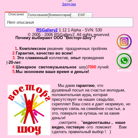
Не
Загрузка
У 
еще
Описание
Голосование
Комментарии
EXIF
был
сва
Нет описания
RSGallery2
1.12.1 Alpha - SVN: 530
© 2005 - 2006 RSGallery2. All rights reserved.
Почему выбирают ООО "Восторг-Шоу"?
1
.
.
Комплексное
решение праздничных проблем.
2
.
Гарантия
,
качество во всем!
3.
Это слаженный
коллектив
,
опыт
проведения
)-
20-лет
.
4
.
Шикарное
светомузыкальное
шоу)
7000
лучей.
5.
Мы экономим ваше время и деньги!
Кто
Мы даем
гарантию
,
что
на
душевный посыл
на счастье молодым,
положительная
аура
,
которая
сай
присутствует на наших свадьбах
,
Сейча
скрепляет
Ваш
союз
и дает незримую, но
на
прочную связь на семейное
счастье, а
сайте
это, поверьте не купишь ни за какие
наход
деньги!
12
,смотрите , "
видеоотзывы ,
наше
госте
видео, гостевую
-это помож
ет Вам
сделать
правильный выбор !.
)