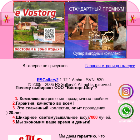
Главная
Мы
Шоу-группа
зан
Видеостудия
Св
Юб
В галерее нет рисунков
Главная страница галереи
Фотостудия
Вы
бал
RSGallery2
1.12.1 Alpha - SVN: 530
Прайс
© 2005 - 2006 RSGallery2. All rights reserved.
Но
Почему выбирают ООО "Восторг-Шоу"?
Ко
Контакты
1
.
.
Комплексное
решение праздничных проблем.
Но
2
.
Гарантия
,
качество во всем!
3.
Это слаженный
коллектив
,
опыт
проведения
год
Портфолио
)-
20-лет
.
4
.
Шикарное
светомузыкальное
шоу)
7000
лучей.
5.
Мы экономим ваше время и деньги!
Свадьбы
То
Статьи
Мы даем
гарантию
,
что