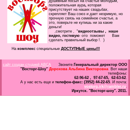
душевный посыл
на счастье молодым,
в
положительная
аура
,
которая
Галерея
присутствует на наших свадьбах
,
скрепляет
Ваш
союз
и дает незримую, но
прочную связь на семейное
счастье, а
Гостевая
это, поверьте не купишь ни за какие
Фо
деньги!
,смотрите , "
видеоотзывы ,
наше
видео, гостевую
-это помож
ет Вам
Бес
сделать
правильный выбор !.
)
Вход для клиентов
Пользователь
На
комплекс
специальные
ДОСТУПНЫЕ цены!!!
Пароль
сайт создан студией ABCA
Звоните.
Генеральный директор ООО
Запомнить
"Восторг-Шоу"
Дорохова Альбина Викторовна
Вот наши
телефоны:
Забыли пароль?
62-96-62 , 97-67-65, 62-63-62
.
А у нас есть еще и
телефон-факс: (3952) 44-22-65
. И почта:
Оп
vostorg.irk@rambler.ru
.
Дов
Иркутск.
"Восторг-шоу".
2011.
Галерея
свад
ко
пров
груп
аге
Да