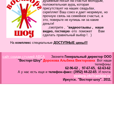
душевный посыл
на счастье молодым,
в
положительная
аура
,
которая
Галерея
присутствует на наших свадьбах
,
скрепляет
Ваш
союз
и дает незримую, но
прочную связь на семейное
счастье, а
Гостевая
это, поверьте не купишь ни за какие
Фо
деньги!
,смотрите , "
видеоотзывы ,
наше
видео, гостевую
-это помож
ет Вам
Бес
сделать
правильный выбор !.
)
Вход для клиентов
Пользователь
На
комплекс
специальные
ДОСТУПНЫЕ цены!!!
Пароль
сайт создан студией ABCA
Звоните.
Генеральный директор ООО
Запомнить
"Восторг-Шоу"
Дорохова Альбина Викторовна
Вот наши
телефоны:
Забыли пароль?
62-96-62 , 97-67-65, 62-63-62
.
А у нас есть еще и
телефон-факс: (3952) 44-22-65
. И почта:
Оп
vostorg.irk@rambler.ru
.
Дов
Иркутск.
"Восторг-шоу".
2011.
Галерея
свад
ко
пров
груп
аге
Да