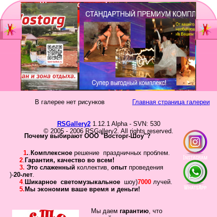
Главная
Мы
Шоу-группа
зан
Видеостудия
Св
Юб
В галерее нет рисунков
Главная страница галереи
Фотостудия
Вы
бал
RSGallery2
1.12.1 Alpha - SVN: 530
Прайс
© 2005 - 2006 RSGallery2. All rights reserved.
Но
Почему выбирают ООО "Восторг-Шоу"?
Ко
Контакты
1
.
.
Комплексное
решение праздничных проблем.
Но
2
.
Гарантия
,
качество во всем!
3.
Это слаженный
коллектив
,
опыт
проведения
год
Портфолио
)-
20-лет
.
4
.
Шикарное
светомузыкальное
шоу)
7000
лучей.
5.
Мы экономим ваше время и деньги!
Свадьбы
То
Статьи
Мы даем
гарантию
,
что