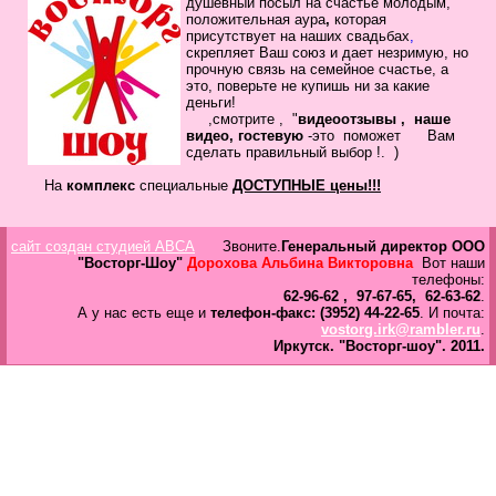
душевный посыл
на счастье молодым,
в
положительная
аура
,
которая
Галерея
присутствует на наших свадьбах
,
скрепляет
Ваш
союз
и дает незримую, но
прочную связь на семейное
счастье, а
Гостевая
это, поверьте не купишь ни за какие
Фо
деньги!
,смотрите , "
видеоотзывы ,
наше
видео, гостевую
-это помож
ет Вам
Бес
сделать
правильный выбор !.
)
Вход для клиентов
Пользователь
На
комплекс
специальные
ДОСТУПНЫЕ цены!!!
Пароль
сайт создан студией ABCA
Звоните.
Генеральный директор ООО
Запомнить
"Восторг-Шоу"
Дорохова Альбина Викторовна
Вот наши
телефоны:
Забыли пароль?
62-96-62 , 97-67-65, 62-63-62
.
А у нас есть еще и
телефон-факс: (3952) 44-22-65
. И почта:
Оп
vostorg.irk@rambler.ru
.
Дов
Иркутск.
"Восторг-шоу".
2011.
Галерея
свад
ко
пров
груп
аге
Да