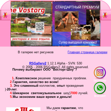
Главная
Мы
Шоу-группа
зан
Видеостудия
Св
Юб
В галерее нет рисунков
Главная страница галереи
Фотостудия
Вы
бал
RSGallery2
1.12.1 Alpha - SVN: 530
Прайс
© 2005 - 2006 RSGallery2. All rights reserved.
Но
Почему выбирают ООО "Восторг-Шоу"?
Ко
Контакты
1
.
.
Комплексное
решение праздничных проблем.
Но
2
.
Гарантия
,
качество во всем!
3.
Это слаженный
коллектив
,
опыт
проведения
год
Портфолио
)-
20-лет
.
4
.
Шикарное
светомузыкальное
шоу)
7000
лучей.
5.
Мы экономим ваше время и деньги!
Свадьбы
То
Статьи
Мы даем
гарантию
,
что