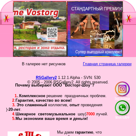
Главная
Мы
Шоу-группа
зан
Видеостудия
Св
Юб
В галерее нет рисунков
Главная страница галереи
Фотостудия
Вы
бал
RSGallery2
1.12.1 Alpha - SVN: 530
Прайс
© 2005 - 2006 RSGallery2. All rights reserved.
Но
Почему выбирают ООО "Восторг-Шоу"?
Ко
Контакты
1
.
.
Комплексное
решение праздничных проблем.
Но
2
.
Гарантия
,
качество во всем!
3.
Это слаженный
коллектив
,
опыт
проведения
год
Портфолио
)-
20-лет
.
4
.
Шикарное
светомузыкальное
шоу)
7000
лучей.
5.
Мы экономим ваше время и деньги!
Свадьбы
То
Статьи
Мы даем
гарантию
,
что