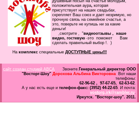
душевный посыл
на счастье молодым,
в
положительная
аура
,
которая
Галерея
присутствует на наших свадьбах
,
скрепляет
Ваш
союз
и дает незримую, но
прочную связь на семейное
счастье, а
Гостевая
это, поверьте не купишь ни за какие
Фо
деньги!
,смотрите , "
видеоотзывы ,
наше
видео, гостевую
-это помож
ет Вам
Бес
сделать
правильный выбор !.
)
Вход для клиентов
Пользователь
На
комплекс
специальные
ДОСТУПНЫЕ цены!!!
Пароль
сайт создан студией ABCA
Звоните.
Генеральный директор ООО
Запомнить
"Восторг-Шоу"
Дорохова Альбина Викторовна
Вот наши
телефоны:
Забыли пароль?
62-96-62 , 97-67-65, 62-63-62
.
А у нас есть еще и
телефон-факс: (3952) 44-22-65
. И почта:
Оп
vostorg.irk@rambler.ru
.
Дов
Иркутск.
"Восторг-шоу".
2011.
Галерея
свад
ко
пров
груп
аге
Да