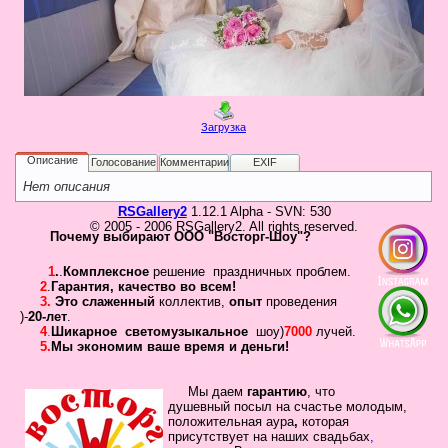
в
Галерея
Гостевая
Фо
Загрузка
Бес
Вход для клиентов
Пользователь
Описание
Голосование
Комментарии
EXIF
Нет описания
Пароль
RSGallery2
1.12.1 Alpha - SVN: 530
© 2005 - 2006 RSGallery2. All rights reserved.
Запомнить
Почему выбирают ООО "Восторг-Шоу"?
Забыли пароль?
1
.
.
Комплексное
решение праздничных проблем.
2
.
Гарантия
,
качество во всем!
Оп
3.
Это слаженный
коллектив
,
опыт
проведения
Дов
)-
20-лет
.
Галерея
4
.
Шикарное
светомузыкальное
шоу)
7000
лучей.
5.
Мы экономим ваше время и деньги!
свад
ко
пров
Мы даем
гарантию
,
что
душевный посыл
на счастье молодым,
груп
положительная
аура
,
которая
аге
присутствует на наших свадьбах
,
Да