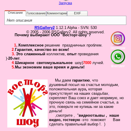
Загрузка
Не
У 
еще
Описание
Голосование
Комментарии
EXIF
был
Нет описания
сва
RSGallery2
1.12.1 Alpha - SVN: 530
© 2005 - 2006 RSGallery2. All rights reserved.
Почему выбирают ООО "Восторг-Шоу"?
1
.
.
Комплексное
решение праздничных проблем.
2
.
Гарантия
,
качество во всем!
3.
Это слаженный
коллектив
,
опыт
проведения
)-
20-лет
.
4
.
Шикарное
светомузыкальное
шоу)
7000
лучей.
5.
Мы экономим ваше время и деньги!
Кто
Мы даем
гарантию
,
что
душевный посыл
на счастье молодым,
на
положительная
аура
,
которая
сай
присутствует на наших свадьбах
,
скрепляет
Ваш
союз
и дает незримую, но
Сейча
прочную связь на семейное
счастье, а
на
это, поверьте не купишь ни за какие
сайте
деньги!
наход
,смотрите , "
видеоотзывы ,
наше
9
видео, гостевую
-это помож
ет Вам
госте
сделать
правильный выбор !.
)