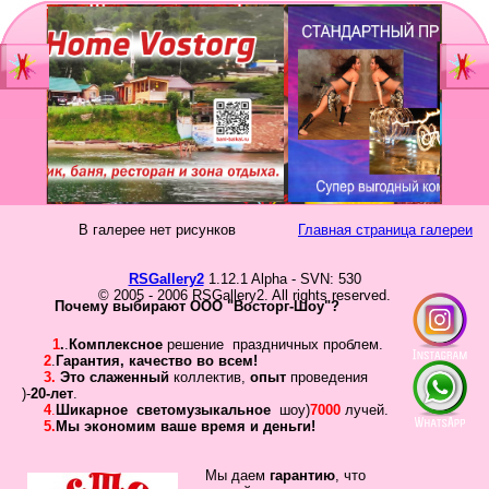
Главная
Мы
Шоу-группа
зан
Видеостудия
Св
Юб
В галерее нет рисунков
Главная страница галереи
Фотостудия
Вы
бал
RSGallery2
1.12.1 Alpha - SVN: 530
Прайс
© 2005 - 2006 RSGallery2. All rights reserved.
Но
Почему выбирают ООО "Восторг-Шоу"?
Ко
Контакты
1
.
.
Комплексное
решение праздничных проблем.
Но
2
.
Гарантия
,
качество во всем!
3.
Это слаженный
коллектив
,
опыт
проведения
год
Портфолио
)-
20-лет
.
4
.
Шикарное
светомузыкальное
шоу)
7000
лучей.
5.
Мы экономим ваше время и деньги!
Свадьбы
То
Статьи
Мы даем
гарантию
,
что