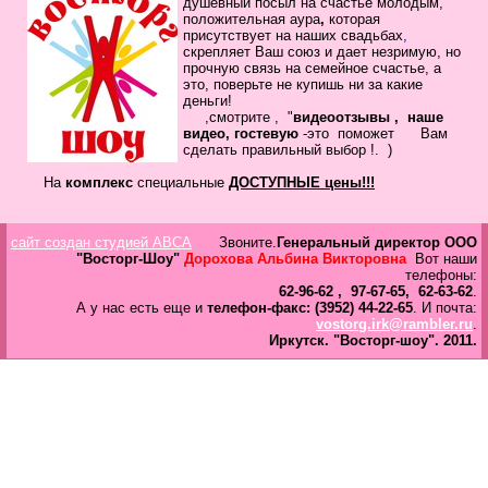
душевный посыл
на счастье молодым,
в
положительная
аура
,
которая
Галерея
присутствует на наших свадьбах
,
скрепляет
Ваш
союз
и дает незримую, но
прочную связь на семейное
счастье, а
Гостевая
это, поверьте не купишь ни за какие
Фо
деньги!
,смотрите , "
видеоотзывы ,
наше
видео, гостевую
-это помож
ет Вам
Бес
сделать
правильный выбор !.
)
Вход для клиентов
Пользователь
На
комплекс
специальные
ДОСТУПНЫЕ цены!!!
Пароль
сайт создан студией ABCA
Звоните.
Генеральный директор ООО
Запомнить
"Восторг-Шоу"
Дорохова Альбина Викторовна
Вот наши
телефоны:
Забыли пароль?
62-96-62 , 97-67-65, 62-63-62
.
А у нас есть еще и
телефон-факс: (3952) 44-22-65
. И почта:
Оп
vostorg.irk@rambler.ru
.
Дов
Иркутск.
"Восторг-шоу".
2011.
Галерея
свад
ко
пров
груп
аге
Да