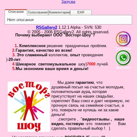
Загрузка
Не
У 
Описание
Голосование
Комментарии
EXIF
еще
был
Нет описания
сва
RSGallery2
1.12.1 Alpha - SVN: 530
© 2005 - 2006 RSGallery2. All rights reserved.
Почему выбирают ООО "Восторг-Шоу"?
1
.
.
Комплексное
решение праздничных проблем.
2
.
Гарантия
,
качество во всем!
3.
Это слаженный
коллектив
,
опыт
проведения
)-
20-лет
.
4
.
Шикарное
светомузыкальное
шоу)
7000
лучей.
5.
Мы экономим ваше время и деньги!
Кто
Мы даем
гарантию
,
что
душевный посыл
на счастье молодым,
на
положительная
аура
,
которая
сай
присутствует на наших свадьбах
,
скрепляет
Ваш
союз
и дает незримую, но
Сейча
прочную связь на семейное
счастье, а
на
это, поверьте не купишь ни за какие
сайте
деньги!
наход
,смотрите , "
видеоотзывы ,
наше
4
видео, гостевую
-это помож
ет Вам
госте
сделать
правильный выбор !.
)