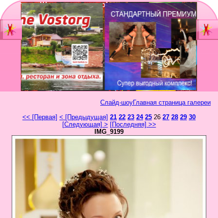
Главная
Мы
Шоу-группа
зан
Видеостудия
Св
Юб
Слайд-шоу
Главная страница галереи
Фотостудия
Вы
<< [Первая]
< [Предыдущая]
21
22
23
24
25
26
27
28
29
30
бал
[Следующая] >
[Последняя] >>
Прайс
IMG_9199
Но
Ко
Контакты
Но
год
Портфолио
Свадьбы
То
Статьи