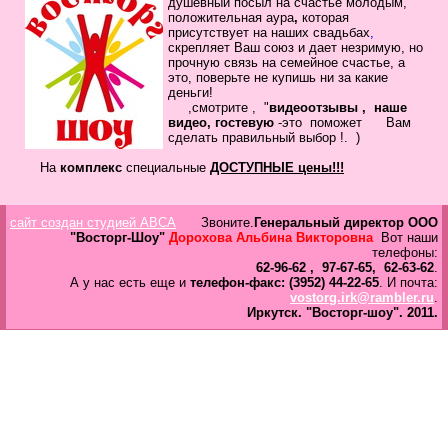
душевный посыл
на счастье молодым,
в
положительная
аура
,
которая
Галерея
присутствует на наших свадьбах
,
скрепляет
Ваш
союз
и дает незримую, но
прочную связь на семейное
счастье, а
Гостевая
это, поверьте не купишь ни за какие
Фо
деньги!
,смотрите , "
видеоотзывы ,
наше
видео, гостевую
-это помож
ет Вам
Бес
сделать
правильный выбор !.
)
Вход для клиентов
Пользователь
На
комплекс
специальные
ДОСТУПНЫЕ цены!!!
Пароль
сайт создан студией ABCA
Звоните.
Генеральный директор ООО
Запомнить
"Восторг-Шоу"
Дорохова Альбина Викторовна
Вот наши
телефоны:
Забыли пароль?
62-96-62 , 97-67-65, 62-63-62
.
А у нас есть еще и
телефон-факс: (3952) 44-22-65
. И почта:
Оп
vostorg.irk@rambler.ru
.
Дов
Иркутск.
"Восторг-шоу".
2011.
Галерея
свад
ко
пров
груп
аге
Да