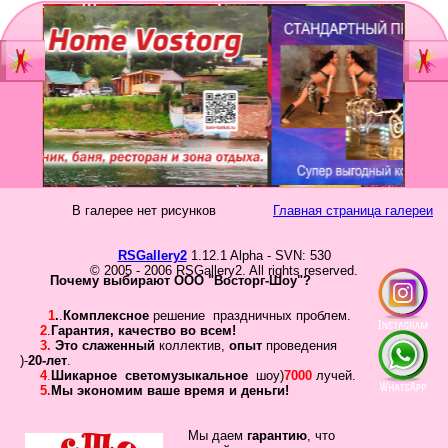
Главная
Мы
Шоу-группа
зан
Видеостудия
Св
Юб
В галерее нет рисунков
Главная страница галереи
Фотостудия
Вы
бал
RSGallery2
1.12.1 Alpha - SVN: 530
Прайс
© 2005 - 2006 RSGallery2. All rights reserved.
Но
Почему выбирают ООО "Восторг-Шоу"?
Ко
Контакты
1
.
.
Комплексное
решение праздничных проблем.
Но
2
.
Гарантия
,
качество во всем!
3.
Это слаженный
коллектив
,
опыт
проведения
год
Портфолио
)-
20-лет
.
4
.
Шикарное
светомузыкальное
шоу)
7000
лучей.
5.
Мы экономим ваше время и деньги!
Свадьбы
То
Статьи
Мы даем
гарантию
,
что