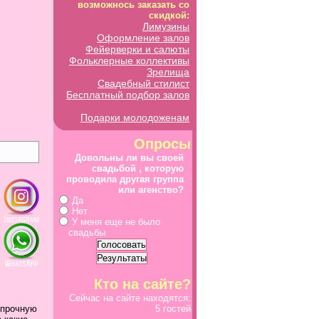
возможнось заказать со
скидкой:
Лимузины
Оформление залов
Фейерверки и салюты
Фольклерные коллективы
Зрелища
Свадебный стилист
Бесплатный подбор залов
Подарки молодоженам
Опросы
Довольны ли вы своей
свадьбой , которую
проводила другая группа
или агенство?
Да
Нет
У меня еще не было
свадьбы
Кто на сайте?
Сейчас на сайте находятся:
 прочную
5 гостей