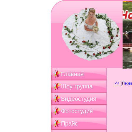
Главная
<< [Перв
Шоу-группа
Видеостудия
Фотостудия
Прайс