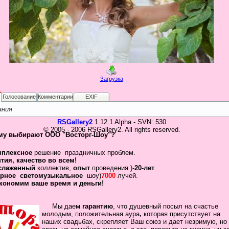
Загрузка
Голосование
Комментарии
EXIF
ания
RSGallery2
1.12.1 Alpha - SVN: 530
© 2005 - 2006 RSGallery2. All rights reserved.
му выбирают ООО "Восторг-Шоу"?
мплексное
решение праздничных проблем.
нтия
,
качество во всем!
слаженный
коллектив
,
опыт
проведения )-
20-лет
.
рное
светомузыкальное
шоу)
7000
лучей.
кономим ваше время и деньги!
Мы даем
гарантию
,
что
душевный посыл
на счастье
молодым, положительная
аура
,
которая присутствует на
наших свадьбах
,
скрепляет
Ваш
союз
и дает незримую, но