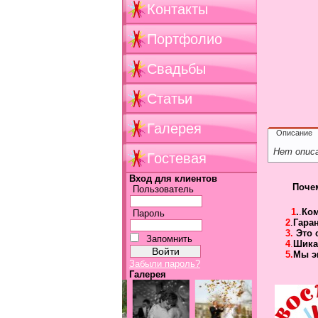
Контакты
Портфолио
Свадьбы
Статьи
Галерея
Описание
Нет опис
Гостевая
Вход для клиентов
Поче
Пользователь
1
.
.
Ко
Пароль
2
.
Гара
3.
Это 
Запомнить
4
.
Шика
5.
Мы э
Забыли пароль?
Галерея