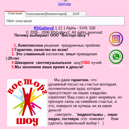
Не
Загрузка
У 
еще
Описание
Голосование
Комментарии
EXIF
был
сва
Нет описания
RSGallery2
1.12.1 Alpha - SVN: 530
© 2005 - 2006 RSGallery2. All rights reserved.
Почему выбирают ООО "Восторг-Шоу"?
1
.
.
Комплексное
решение праздничных проблем.
2
.
Гарантия
,
качество во всем!
3.
Это слаженный
коллектив
,
опыт
проведения
)-
20-лет
.
4
.
Шикарное
светомузыкальное
шоу)
7000
лучей.
5.
Мы экономим ваше время и деньги!
Кто
Мы даем
гарантию
,
что
на
душевный посыл
на счастье молодым,
положительная
аура
,
которая
сай
присутствует на наших свадьбах
,
Сейча
скрепляет
Ваш
союз
и дает незримую, но
на
прочную связь на семейное
счастье, а
сайте
это, поверьте не купишь ни за какие
наход
деньги!
4
,смотрите , "
видеоотзывы ,
наше
госте
видео, гостевую
-это помож
ет Вам
сделать
правильный выбор !.
)