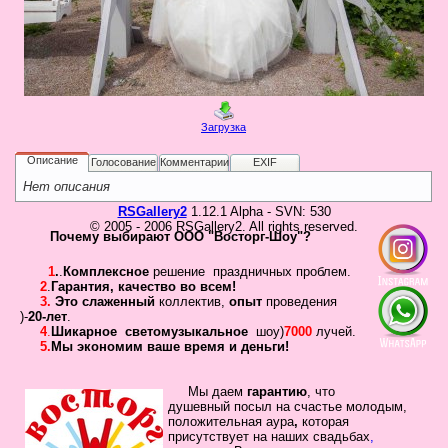
в
Галерея
Гостевая
Фо
Загрузка
Бес
Вход для клиентов
Пользователь
Описание
Голосование
Комментарии
EXIF
Нет описания
Пароль
RSGallery2
1.12.1 Alpha - SVN: 530
© 2005 - 2006 RSGallery2. All rights reserved.
Запомнить
Почему выбирают ООО "Восторг-Шоу"?
Забыли пароль?
1
.
.
Комплексное
решение праздничных проблем.
2
.
Гарантия
,
качество во всем!
Оп
3.
Это слаженный
коллектив
,
опыт
проведения
Дов
)-
20-лет
.
Галерея
4
.
Шикарное
светомузыкальное
шоу)
7000
лучей.
5.
Мы экономим ваше время и деньги!
свад
ко
пров
Мы даем
гарантию
,
что
душевный посыл
на счастье молодым,
груп
положительная
аура
,
которая
аге
присутствует на наших свадьбах
,
Да