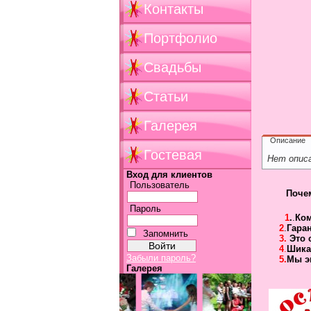
Контакты
Портфолио
Свадьбы
Статьи
Галерея
Описание
Гостевая
Нет опис
Вход для клиентов
Пользователь
Поче
Пароль
1
.
.
Ко
2
.
Гара
Запомнить
3.
Это 
4
.
Шика
Забыли пароль?
5.
Мы э
Галерея