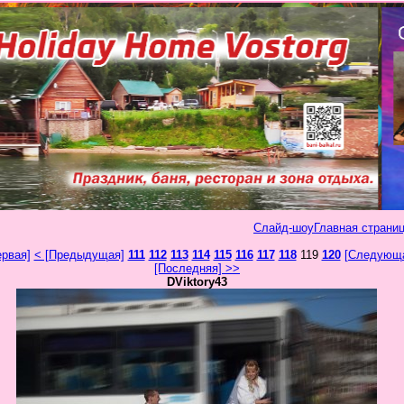
Слайд-шоу
Главная страниц
ервая]
< [Предыдущая]
111
112
113
114
115
116
117
118
119
120
[Следующа
[Последняя] >>
DViktory43