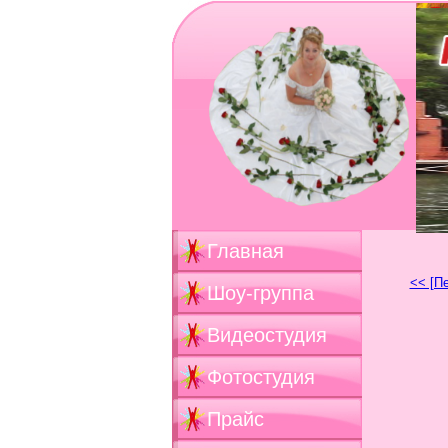
Главная
<< [П
Шоу-группа
Видеостудия
Фотостудия
Прайс