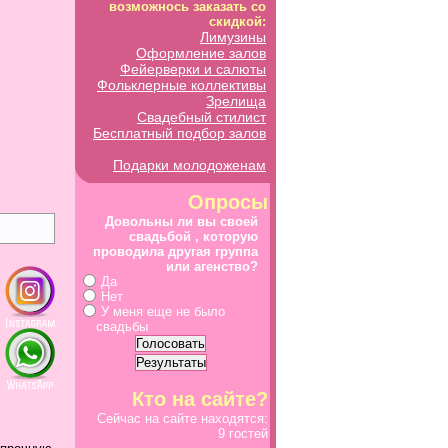
возможнось заказать со
скидкой:
Лимузины
Оформление залов
Фейерверки и салюты
Фольклерные коллективы
Зрелища
Свадебный стилист
Бесплатный подбор залов
Подарки молодоженам
Опросы
Довольны ли вы своей
свадьбой , которую
проводила другая группа
или агенство?
Да
Нет
У меня еще не было
свадьбы
Кто на сайте?
Сейчас на сайте находятся:
9 гостей