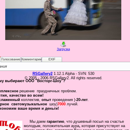
Загрузка
Голосование
Комментарии
EXIF
ания
RSGallery2
1.12.1 Alpha - SVN: 530
© 2005 - 2006 RSGallery2. All rights reserved.
му выбирают ООО "Восторг-Шоу"?
мплексное
решение праздничных проблем.
нтия
,
качество во всем!
слаженный
коллектив
,
опыт
проведения )-
20-лет
.
рное
светомузыкальное
шоу)
7000
лучей.
кономим ваше время и деньги!
Мы даем
гарантию
,
что
душевный посыл
на счастье
молодым, положительная
аура
,
которая присутствует на