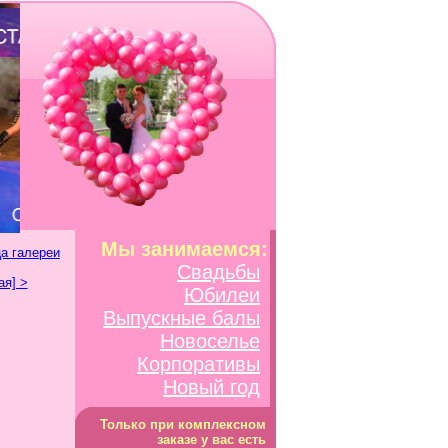
Мы занимаемся:
а галереи
Свадьбы
я] >
Юбилеи
Выпускные балы
Новоселье
Корпоративы
Новый год
Только при комплексном
заказе у вас есть