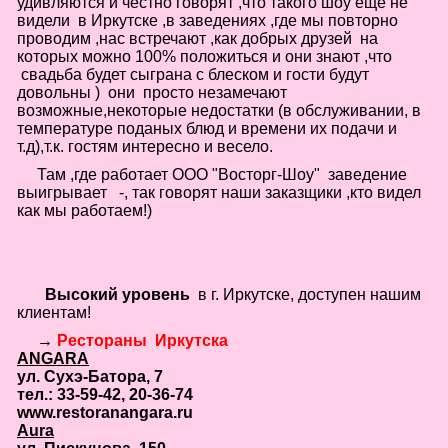
удивляются и честно говорят ,что такого шоу еще не
Не
видели в Иркутске ,в заведениях ,где мы повторно
У 
проводим ,нас встречают ,как добрых друзей на
еще
которых можно 100% положиться и они знают ,что
был
сва
свадьба будет сыграна с блеском и гости будут
довольны
)
они просто незамечают
возможные,некоторые недостатки (в обслуживании, в
температуре поданых блюд и времени их подачи и
т.д),т.к. гостям интересно и весело.
Там ,где работает ООО "Восторг-Шоу"
заведение
выигрывает -
,
так говорят наши заказщики ,кто видел
как мы работаем!)
Высокий уровень
в г. Иркутске,
доступен
нашим
клиентам!
→
Рестораны Иркутска
ANGARA
ул. Сухэ-Батора, 7
тел.: 33-59-42, 20-36-74
www.restoranangara.ru
Aura