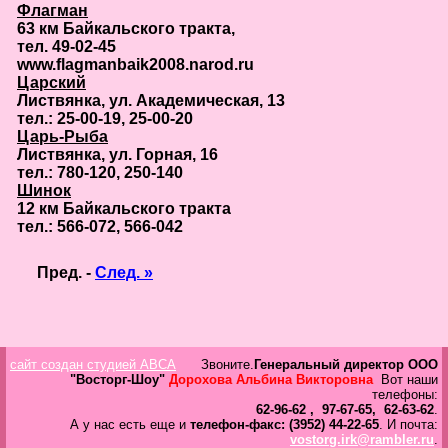
Флагман
63 км Байкальского тракта,
тел. 49-02-45
www.flagmanbaik2008.narod.ru
Царский
Листвянка, ул. Академическая, 13
тел.: 25-00-19, 25-00-20
Царь-Рыба
Листвянка, ул. Горная, 16
тел.: 780-120, 250-140
Шинок
12 км Байкальского тракта
тел.: 566-072, 566-042
Пред. -
След. »
сайт создан студией ABCA
Звоните.
Генеральный директор ООО
"Восторг-Шоу"
Дорохова Альбина Викторовна
Вот наши
телефоны:
62-96-62 , 97-67-65, 62-63-62
.
А у нас есть еще и
телефон-факс: (3952) 44-22-65
. И почта:
vostorg.irk@rambler.ru
.