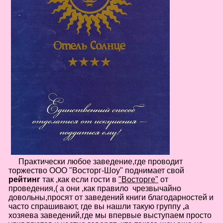
в
Галерея
Гостевая
Фо
Бес
Вход для клиентов
Пользователь
Пароль
Запомнить
Забыли пароль?
Оп
Дов
Галерея
Практически любое заведение,где проводит
торжество
ООО "Восторг-Шоу
"
поднимае
т
свой
свад
рейтинг
так ,как если гости
в
"Восторге"
от
ко
проведения,( а
они ,как правило чрезвычайно
пров
довольны,просят от заведений книги благодарностей
и
часто спрашивают, где вы нашли такую группу
,
а
груп
аге
хозяева заведений,где мы впервые выступаем просто
Да