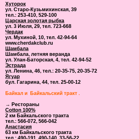
Хуторок
ул. Старо-Кузьмихинская, 39
тел.: 253-410, 529-100
Царская золотая рыбка
ул. 3 Июля, 29, тел. 723-668
Чердак
ул. Мухиной, 10, тел. 42-94-64
www.cherdakclub.ru
Шамбала
Шамбала, летняя веранда
ул. Улан-Баторская, 4, тел. 42-94-52
Эстрада
ул. Ленина, 46, тел.: 20-35-75, 20-35-72
Ягуар
бул. Гагарина, 44, тел. 25-00-12
Байкал и Байкальский тракт .
→ Рестораны
Cotton 100%
2 км Байкальского тракта
тел.: 566-072, 566-042
Анастасия
63 км Байкальского тракта
тел.: 490-191, 490-140, 33-56-22