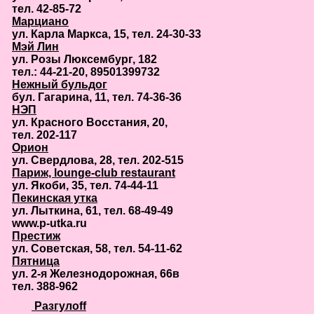
тел. 42-85-72
Марциано
ул. Карла Маркса, 15, тел. 24-30-33
Мэй Лин
ул. Розы Люксембург, 182
тел.: 44-21-20, 89501399732
Нежный бульдог
бул. Гагарина, 11, тел. 74-36-36
НЭП
ул. Красного Восстания, 20,
тел. 202-117
Орион
ул. Свердлова, 28, тел. 202-515
Париж, lounge-club restaurant
ул. Якоби, 35, тел. 74-44-11
Пекинская утка
ул. Лыткина, 61, тел. 68-49-49
www.p-utka.ru
Престиж
ул. Советская, 58, тел. 54-11-62
Пятница
ул. 2-я Железнодорожная, 66в
тел. 388-962
Разгулоff