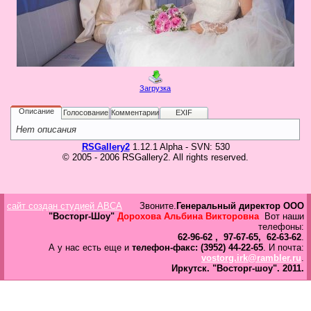
в
Галерея
Гостевая
Фо
Загрузка
Бес
Вход для клиентов
Пользователь
Описание
Голосование
Комментарии
EXIF
Нет описания
Пароль
RSGallery2
1.12.1 Alpha - SVN: 530
© 2005 - 2006 RSGallery2. All rights reserved.
Запомнить
Забыли пароль?
Оп
сайт создан студией ABCA
Звоните.
Генеральный директор ООО
Дов
"Восторг-Шоу"
Дорохова Альбина Викторовна
Вот наши
Галерея
телефоны:
62-96-62 , 97-67-65, 62-63-62
.
свад
А у нас есть еще и
телефон-факс: (3952) 44-22-65
. И почта:
ко
vostorg.irk@rambler.ru
.
пров
Иркутск.
"Восторг-шоу".
2011.
груп
аге
Да