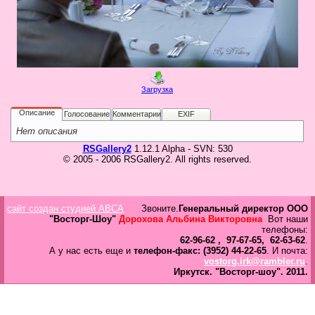
в
Галерея
Гостевая
Фо
Загрузка
Бес
Вход для клиентов
Пользователь
Описание
Голосование
Комментарии
EXIF
Нет описания
Пароль
RSGallery2
1.12.1 Alpha - SVN: 530
© 2005 - 2006 RSGallery2. All rights reserved.
Запомнить
Забыли пароль?
Оп
сайт создан студией ABCA
Звоните.
Генеральный директор ООО
Дов
"Восторг-Шоу"
Дорохова Альбина Викторовна
Вот наши
Галерея
телефоны:
62-96-62 , 97-67-65, 62-63-62
.
свад
А у нас есть еще и
телефон-факс: (3952) 44-22-65
. И почта:
ко
vostorg.irk@rambler.ru
.
пров
Иркутск.
"Восторг-шоу".
2011.
груп
аге
Да