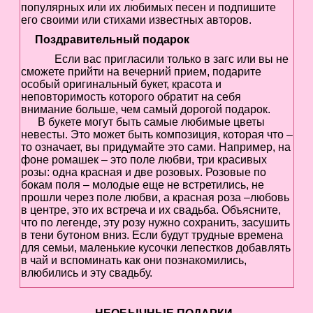
популярных или их любимых песен и подпишите
его своими или стихами известных авторов.
Поздравительный подарок
Если вас пригласили только в загс или вы не
сможете прийти на вечерний прием, подарите
особый оригинальный букет, красота и
неповторимость которого обратит на себя
внимание больше, чем самый дорогой подарок.
В букете могут быть самые любимые цветы
невесты. Это может быть композиция, которая что –
то означает, вы придумайте это сами. Например, на
фоне ромашек – это поле любви, три красивых
розы: одна красная и две розовых. Розовые по
бокам поля – молодые еще не встретились, не
прошли через поле любви, а красная роза –любовь
в центре, это их встреча и их свадьба. Объясните,
что по легенде, эту розу нужно сохранить, засушить
в тени бутоном вниз. Если будут трудные времена
для семьи, маленькие кусочки лепестков добавлять
в чай и вспоминать как они познакомились,
влюбились и эту свадьбу.