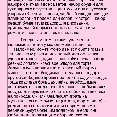
Не
наборе с нитками всех цветов, набор орудий для
У 
кулинарного искусства в цвет кухни или с русскими
еще
узорами (Хохлома, гжель), удобный ежедневник для
был
планирования приема или деловых встреч, набор
сва
редкой бумаги или красок для рисования,
оригинальной формы настольная лампа или
романтичный светильник в спальню.
Теперь заметим, а какие увлечения,
любимые занятия у молодоженов в жизни.
Например, может кто-то из них любит играть в
теннис – ему ракетка или новый костюм, кепка,
удобные тапочки; один из них любит печь – набор
резных лопаток, красивое блюдо для торта,
большая кулинарная книга, красивый фартук,
миксер – вот необходимые и желанные подарки;
другой свободное время проводит в саду, огороде,
тогда красивая большая лейка, необходимые
инструменты в подарочной упаковке, небьющаяся
посуда, которую можно брать с собой для пикника
на природе. Он или Она любят играть на
музыкальном инструменте (гитара, фортепиано) –
редкие ноты с классикой или современными
песнями будут большим подарком, а если они
любят петь, то разыщите сборник текстов