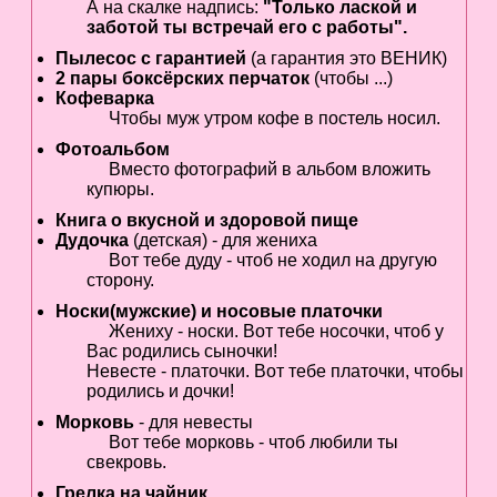
А на скалке надпись:
"Только лаской и
заботой ты встречай его с работы".
Пылесос с гарантией
(а гарантия это ВЕНИК)
2 пары боксёрских перчаток
(чтобы ...)
Кофеварка
Чтобы муж утром кофе в постель носил.
Фотоальбом
Вместо фотографий в альбом вложить
купюры.
Книга о вкусной и здоровой пище
Дудочка
(детская) - для жениха
Вот тебе дуду - чтоб не ходил на другую
сторону.
Носки(мужские) и носовые платочки
Жениху - носки. Вот тебе носочки, чтоб у
Вас родились сыночки!
Невесте - платочки. Вот тебе платочки, чтобы
родились и дочки!
Морковь
- для невесты
Вот тебе морковь - чтоб любили ты
свекровь.
Грелка на чайник