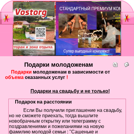
Главная
Мы
Шоу-группа
зан
Видеостудия
Св
Юб
Подарки молодоженам
Фотостудия
Вы
Подарки
молодоженам в зависимости от
бал
объема
оказанных услуг
!
Прайс
Но
Ко
Подарки на свадьбу и не только!
Контакты
Но
Подарок на расстоянии
год
Портфолио
Если Вы получили приглашение на свадьбу,
но не сможете приехать, тогда вышлите
Свадьбы
новобрачным открытку или телеграмму с
поздравлениями и пожеланиями на новую
То
Статьи
фамилию молодой семьи : "Сашеньке и