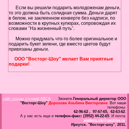
Если вы решили подарить молодоженам деньги,
то это должна быть солидная сумма. Деньги дарят
в белом, не заклеенном конверте без надписи, по
возможности в крупных купюрах, сопровождая их
словами "На жизненный путь".
Можно придумать что-то более оригинальное и
подарить букет зелени, где вместо цветов будут
привязаны деньги.
ООО "Восторг-Шоу" желает Вам приятные
подарки!
сайт создан студией ABCA
Звоните.
Генеральный директор ООО
"Восторг-Шоу"
Дорохова Альбина Викторовна
Вот наши
телефоны:
62-96-62 , 97-67-65, 62-63-62
.
А у нас есть еще и
телефон-факс: (3952) 44-22-65
. И почта:
vostorg.irk@rambler.ru
.
Иркутск.
"Восторг-шоу".
2011.