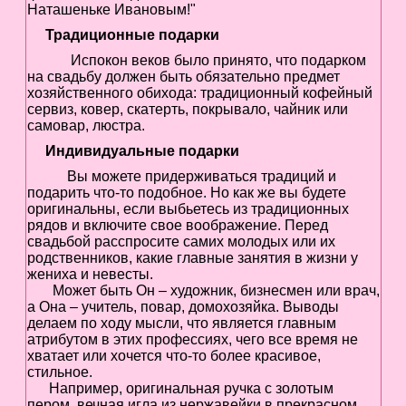
Наташеньке Ивановым!"
в
Галерея
Традиционные подарки
Испокон веков было принято, что подарком
Гостевая
на свадьбу должен быть обязательно предмет
Фо
хозяйственного обихода: традиционный кофейный
сервиз, ковер, скатерть, покрывало, чайник или
Бес
самовар, люстра.
Вход для клиентов
Пользователь
Индивидуальные подарки
Вы можете придерживаться традиций и
Пароль
подарить что-то подобное. Но как же вы будете
оригинальны, если выбьетесь из традиционных
Запомнить
рядов и включите свое воображение. Перед
Забыли пароль?
свадьбой расспросите самих молодых или их
родственников, какие главные занятия в жизни у
Оп
жениха и невесты.
Дов
Может быть Он – художник, бизнесмен или врач,
Галерея
а Она – учитель, повар, домохозяйка. Выводы
свад
делаем по ходу мысли, что является главным
ко
атрибутом в этих профессиях, чего все время не
пров
хватает или хочется что-то более красивое,
стильное.
груп
Например, оригинальная ручка с золотым
аге
Да
пером, вечная игла из нержавейки в прекрасном