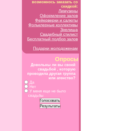
возможнось заказать со
скидкой:
Лимузины
Оформление залов
Фейерверки и салюты
Фольклерные коллективы
Зрелища
Свадебный стилист
Бесплатный подбор залов
Подарки молодоженам
Опросы
Довольны ли вы своей
свадьбой , которую
проводила другая группа
или агенство?
Да
Нет
У меня еще не было
свадьбы