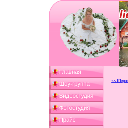
Главная
<< [Перв
Шоу-группа
Видеостудия
Фотостудия
Прайс