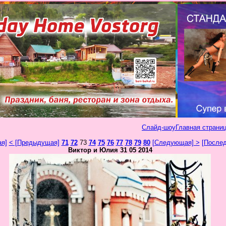
Слайд-шоу
Главная страниц
ая]
< [Предыдущая]
71
72
73
74
75
76
77
78
79
80
[Следующая] >
[Послед
Виктор и Юлия 31 05 2014