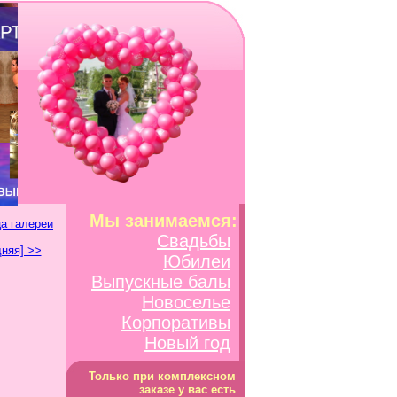
Мы занимаемся:
а галереи
Свадьбы
няя] >>
Юбилеи
Выпускные балы
Новоселье
Корпоративы
Новый год
Только при комплексном
заказе у вас есть