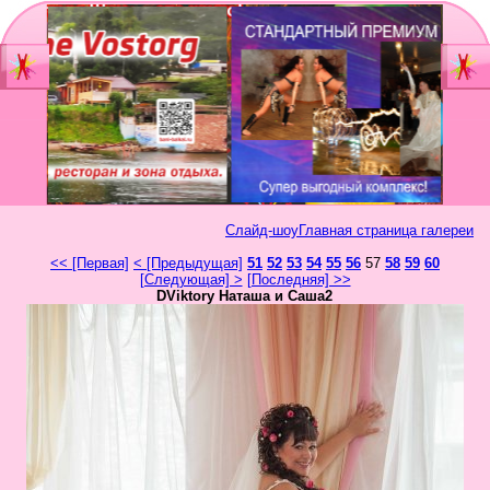
Главная
Мы
Шоу-группа
зан
Видеостудия
Св
Юб
Слайд-шоу
Главная страница галереи
Фотостудия
Вы
<< [Первая]
< [Предыдущая]
51
52
53
54
55
56
57
58
59
60
бал
[Следующая] >
[Последняя] >>
Прайс
DViktory Наташа и Саша2
Но
Ко
Контакты
Но
год
Портфолио
Свадьбы
То
Статьи