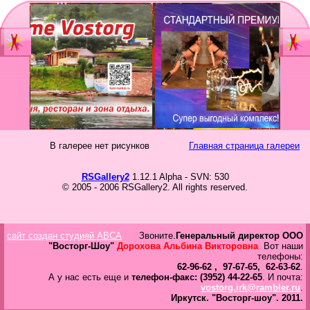
Главная
Мы
Шоу-группа
зан
Видеостудия
Св
Юб
В галерее нет рисунков
Главная страница галереи
Фотостудия
Вы
бал
RSGallery2
1.12.1 Alpha - SVN: 530
Прайс
© 2005 - 2006 RSGallery2. All rights reserved.
Но
Ко
Контакты
Но
сайт создан студией ABCA
Звоните.
Генеральный директор ООО
год
Портфолио
"Восторг-Шоу"
Дорохова Альбина Викторовна
Вот наши
телефоны:
62-96-62 , 97-67-65, 62-63-62
.
Свадьбы
А у нас есть еще и
телефон-факс: (3952) 44-22-65
. И почта:
vostorg.irk@rambler.ru
.
То
Иркутск.
"Восторг-шоу".
2011.
Статьи