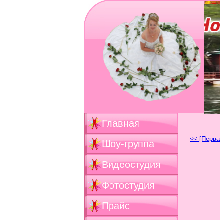
Главная
<< [Перва
Шоу-группа
Видеостудия
Фотостудия
Прайс