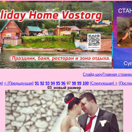
Слайд-шоу
Главная страниц
я]
< [Предыдущая]
91
92
93
94
95
96
97
98
99
100
[Следующая] >
[После
03_новый размер