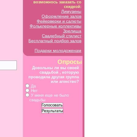
возможнось заказать со
скидкой:
Лимузины
Оформление залов
Фейерверки и салюты
Фольклерные коллективы
Зрелища
Свадебный стилист
Бесплатный подбор залов
Подарки молодоженам
Опросы
Довольны ли вы своей
свадьбой , которую
проводила другая группа
или агенство?
Да
Нет
У меня еще не было
свадьбы