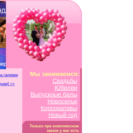
Мы занимаемся:
а галереи
Свадьбы
дняя] >>
Юбилеи
Выпускные балы
Новоселье
Корпоративы
Новый год
Только при комплексном
заказе у вас есть