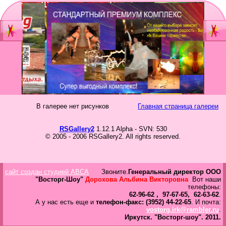
Главная
Мы
Шоу-группа
зан
Видеостудия
Св
Юб
В галерее нет рисунков
Главная страница галереи
Фотостудия
Вы
бал
RSGallery2
1.12.1 Alpha - SVN: 530
Прайс
© 2005 - 2006 RSGallery2. All rights reserved.
Но
Ко
Контакты
Но
сайт создан студией ABCA
Звоните.
Генеральный директор ООО
год
Портфолио
"Восторг-Шоу"
Дорохова Альбина Викторовна
Вот наши
телефоны:
62-96-62 , 97-67-65, 62-63-62
.
Свадьбы
А у нас есть еще и
телефон-факс: (3952) 44-22-65
. И почта:
vostorg.irk@rambler.ru
.
То
Иркутск.
"Восторг-шоу".
2011.
Статьи