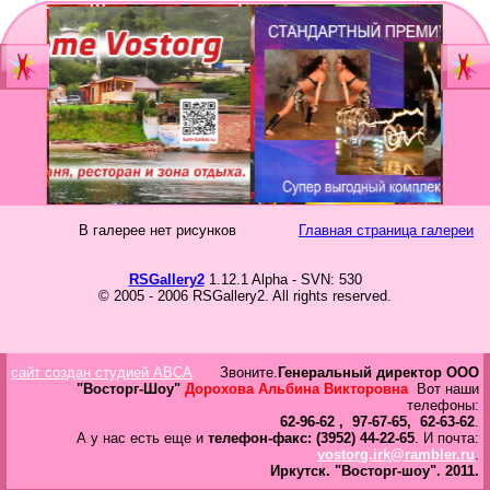
Главная
Мы
Шоу-группа
зан
Видеостудия
Св
Юб
В галерее нет рисунков
Главная страница галереи
Фотостудия
Вы
бал
RSGallery2
1.12.1 Alpha - SVN: 530
Прайс
© 2005 - 2006 RSGallery2. All rights reserved.
Но
Ко
Контакты
Но
сайт создан студией ABCA
Звоните.
Генеральный директор ООО
год
Портфолио
"Восторг-Шоу"
Дорохова Альбина Викторовна
Вот наши
телефоны:
62-96-62 , 97-67-65, 62-63-62
.
Свадьбы
А у нас есть еще и
телефон-факс: (3952) 44-22-65
. И почта:
vostorg.irk@rambler.ru
.
То
Иркутск.
"Восторг-шоу".
2011.
Статьи