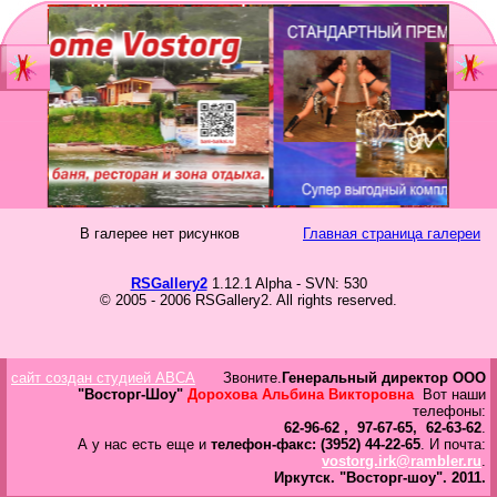
Главная
Мы
Шоу-группа
зан
Видеостудия
Св
Юб
В галерее нет рисунков
Главная страница галереи
Фотостудия
Вы
бал
RSGallery2
1.12.1 Alpha - SVN: 530
Прайс
© 2005 - 2006 RSGallery2. All rights reserved.
Но
Ко
Контакты
Но
сайт создан студией ABCA
Звоните.
Генеральный директор ООО
год
Портфолио
"Восторг-Шоу"
Дорохова Альбина Викторовна
Вот наши
телефоны:
62-96-62 , 97-67-65, 62-63-62
.
Свадьбы
А у нас есть еще и
телефон-факс: (3952) 44-22-65
. И почта:
vostorg.irk@rambler.ru
.
То
Иркутск.
"Восторг-шоу".
2011.
Статьи