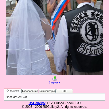
в
Галерея
Гостевая
Фо
Бес
Вход для клиентов
Пользователь
Пароль
Запомнить
Забыли пароль?
Оп
Дов
Галерея
Загрузка
свад
ко
Описание
Голосование
Комментарии
EXIF
пров
Нет описания
груп
RSGallery2
1.12.1 Alpha - SVN: 530
аге
© 2005 - 2006 RSGallery2. All rights reserved.
Да