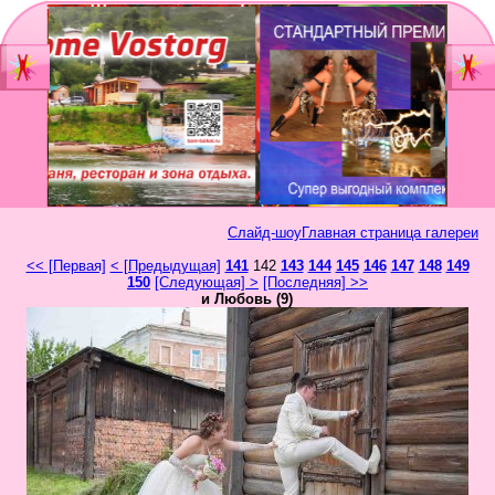
Главная
Мы
Шоу-группа
зан
Видеостудия
Св
Юб
Слайд-шоу
Главная страница галереи
Фотостудия
Вы
<< [Первая]
< [Предыдущая]
141
142
143
144
145
146
147
148
149
бал
150
[Следующая] >
[Последняя] >>
Прайс
и Любовь (9)
Но
Ко
Контакты
Но
год
Портфолио
Свадьбы
То
Статьи