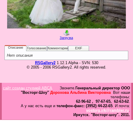
в
Галерея
Гостевая
Фо
Загрузка
Бес
Вход для клиентов
Пользователь
Описание
Голосование
Комментарии
EXIF
Нет описания
Пароль
RSGallery2
1.12.1 Alpha - SVN: 530
© 2005 - 2006 RSGallery2. All rights reserved.
Запомнить
Забыли пароль?
Оп
сайт создан студией ABCA
Звоните.
Генеральный директор ООО
Дов
"Восторг-Шоу"
Дорохова Альбина Викторовна
Вот наши
Галерея
телефоны:
62-96-62 , 97-67-65, 62-63-62
.
свад
А у нас есть еще и
телефон-факс: (3952) 44-22-65
. И почта:
ко
vostorg.irk@rambler.ru
.
пров
Иркутск.
"Восторг-шоу".
2011.
груп
аге
Да