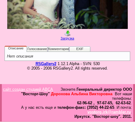
в
Галерея
Гостевая
Фо
Загрузка
Бес
Вход для клиентов
Пользователь
Описание
Голосование
Комментарии
EXIF
Нет описания
Пароль
RSGallery2
1.12.1 Alpha - SVN: 530
© 2005 - 2006 RSGallery2. All rights reserved.
Запомнить
Забыли пароль?
Оп
сайт создан студией ABCA
Звоните.
Генеральный директор ООО
Дов
"Восторг-Шоу"
Дорохова Альбина Викторовна
Вот наши
Галерея
телефоны:
62-96-62 , 97-67-65, 62-63-62
.
свад
А у нас есть еще и
телефон-факс: (3952) 44-22-65
. И почта:
ко
vostorg.irk@rambler.ru
.
пров
Иркутск.
"Восторг-шоу".
2011.
груп
аге
Да