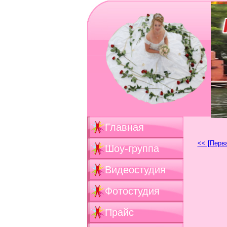
Главная
<< [Перв
Шоу-группа
Видеостудия
Фотостудия
Прайс