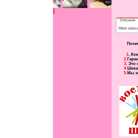
Описание
Нет опис
Поче
1
.
.
Ко
2
.
Гара
3.
Это 
4
.
Шика
5.
Мы э