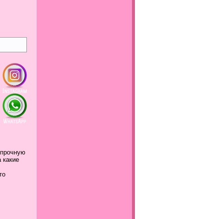
 прочную
а какие
это