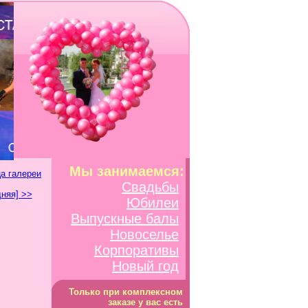
Мы занимаемся:
а галереи
Свадьбы
няя] >>
Юбилеи
Выпускные балы
Новоселье
Корпоративы
Новый год
Только при комплексном
заказе у вас есть