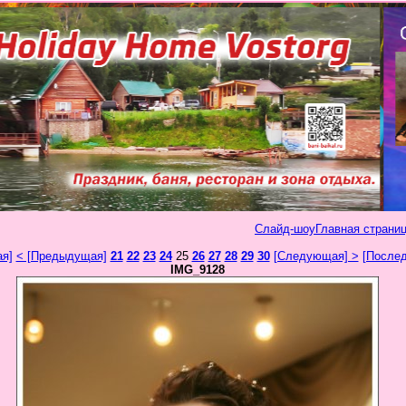
Слайд-шоу
Главная страниц
ая]
< [Предыдущая]
21
22
23
24
25
26
27
28
29
30
[Следующая] >
[Послед
IMG_9128