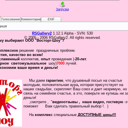
Загрузка
Голосование
Комментарии
EXIF
ания
RSGallery2
1.12.1 Alpha - SVN: 530
© 2005 - 2006 RSGallery2. All rights reserved.
му выбирают ООО "Восторг-Шоу"?
мплексное
решение праздничных проблем.
нтия
,
качество во всем!
слаженный
коллектив
,
опыт
проведения )-
20-лет
.
рное
светомузыкальное
шоу)
7000
лучей.
кономим ваше время и деньги!
Мы даем
гарантию
,
что
душевный посыл
на счастье
молодым, положительная
аура
,
которая присутствует на
наших свадьбах
,
скрепляет
Ваш
союз
и дает незримую, но
связь на семейное
счастье, а это, поверьте не купишь ни з
деньги!
,смотрите , "
видеоотзывы ,
наше видео, гостевую
-
помож
ет Вам сделать
правильный выбор !.
)
На
комплекс
специальные
ДОСТУПНЫЕ цены!!!