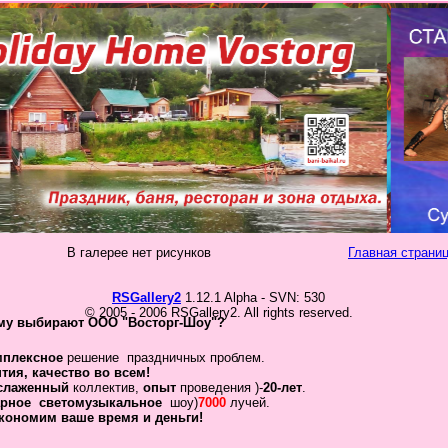
В галерее нет рисунков
Главная страниц
RSGallery2
1.12.1 Alpha - SVN: 530
© 2005 - 2006 RSGallery2. All rights reserved.
му выбирают ООО "Восторг-Шоу"?
мплексное
решение праздничных проблем.
нтия
,
качество во всем!
слаженный
коллектив
,
опыт
проведения )-
20-лет
.
рное
светомузыкальное
шоу)
7000
лучей.
кономим ваше время и деньги!