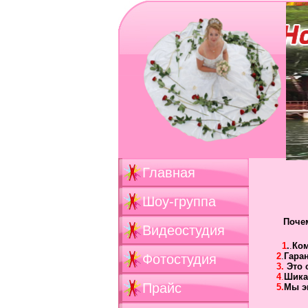
Главная
Шоу-группа
Поче
Видеостудия
1
.
.
Ко
2
.
Гара
Фотостудия
3.
Это 
4
.
Шика
Прайс
5.
Мы э