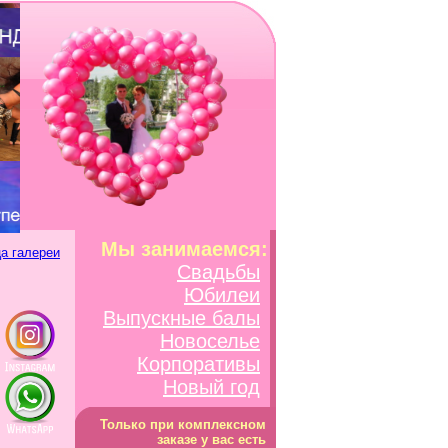
Мы занимаемся:
а галереи
Свадьбы
Юбилеи
Выпускные балы
Новоселье
Корпоративы
Новый год
Только при комплексном
заказе у вас есть