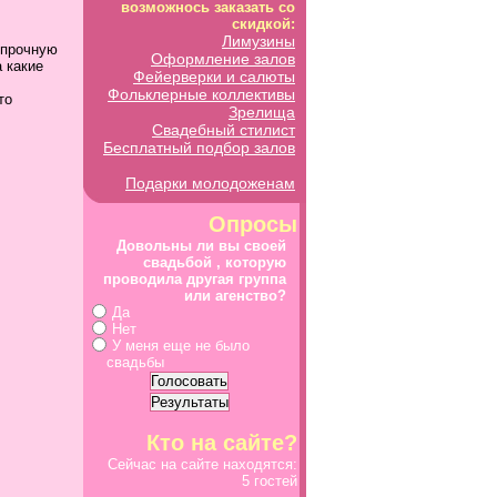
возможнось заказать со
скидкой:
Лимузины
 прочную
Оформление залов
а какие
Фейерверки и салюты
Фольклерные коллективы
это
Зрелища
Свадебный стилист
Бесплатный подбор залов
Подарки молодоженам
Опросы
Довольны ли вы своей
свадьбой , которую
проводила другая группа
или агенство?
Да
Нет
У меня еще не было
свадьбы
Кто на сайте?
Сейчас на сайте находятся:
5 гостей