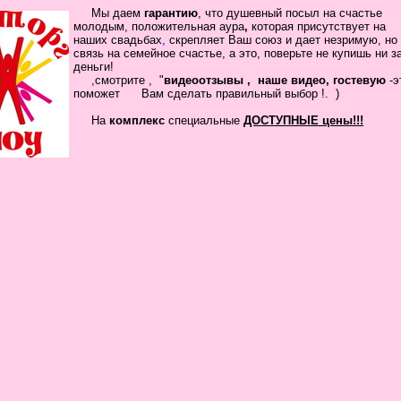
Мы даем
гарантию
,
что
душевный посыл
на счастье
молодым, положительная
аура
,
которая присутствует на
наших свадьбах
,
скрепляет
Ваш
союз
и дает незримую, но
связь на семейное
счастье, а это, поверьте не купишь ни з
деньги!
,смотрите , "
видеоотзывы ,
наше видео, гостевую
-
помож
ет Вам сделать
правильный выбор !.
)
На
комплекс
специальные
ДОСТУПНЫЕ цены!!!