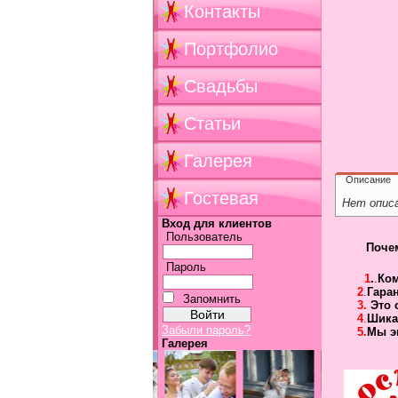
Контакты
Портфолио
Свадьбы
Статьи
Галерея
Описание
Гостевая
Нет опис
Вход для клиентов
Пользователь
Поче
Пароль
1
.
.
Ко
2
.
Гара
Запомнить
3.
Это 
4
.
Шика
Забыли пароль?
5.
Мы э
Галерея