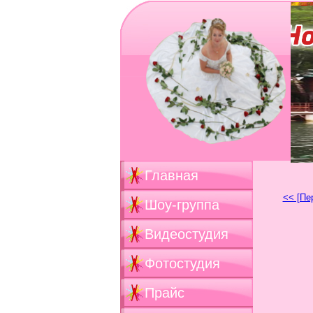
Главная
<< [Пе
Шоу-группа
Видеостудия
Фотостудия
Прайс