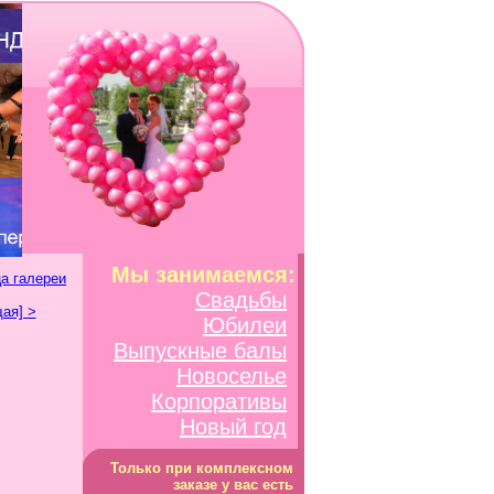
Мы занимаемся:
а галереи
Свадьбы
ая] >
Юбилеи
Выпускные балы
Новоселье
Корпоративы
Новый год
Только при комплексном
заказе у вас есть