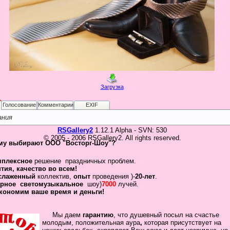
Загрузка
Голосование
Комментарии
EXIF
ания
RSGallery2
1.12.1 Alpha - SVN: 530
© 2005 - 2006 RSGallery2. All rights reserved.
му выбирают ООО "Восторг-Шоу"?
мплексное
решение праздничных проблем.
нтия
,
качество во всем!
слаженный
коллектив
,
опыт
проведения )-
20-лет
.
рное
светомузыкальное
шоу)
7000
лучей.
кономим ваше время и деньги!
Мы даем
гарантию
,
что
душевный посыл
на счастье
молодым, положительная
аура
,
которая присутствует на