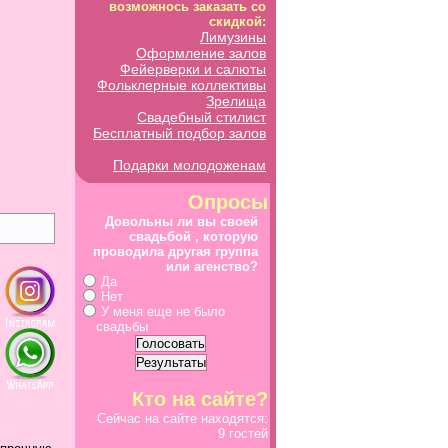
возможнось заказать со
скидкой:
Лимузины
Оформление залов
Фейерверки и салюты
Фольклерные коллективы
Зрелища
Свадебный стилист
Бесплатный подбор залов
Подарки молодоженам
Опросы
Довольны ли вы своей
свадьбой , которую
проводила другая группа
или агенство?
Да
Нет
У меня еще не было
свадьбы
Кто на сайте?
Сейчас на сайте находятся:
9 гостей