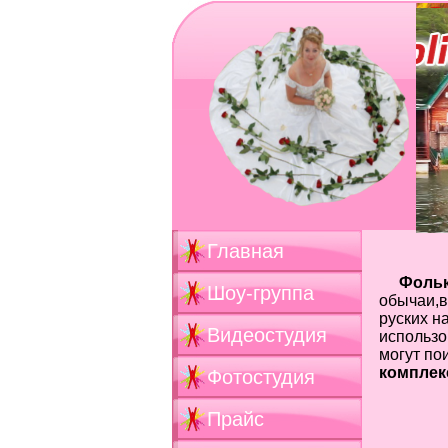
Главная
Фольк
Шоу-группа
обычаи,в
руских н
Видеостудия
использо
могут по
комплекс
Фотостудия
Прайс