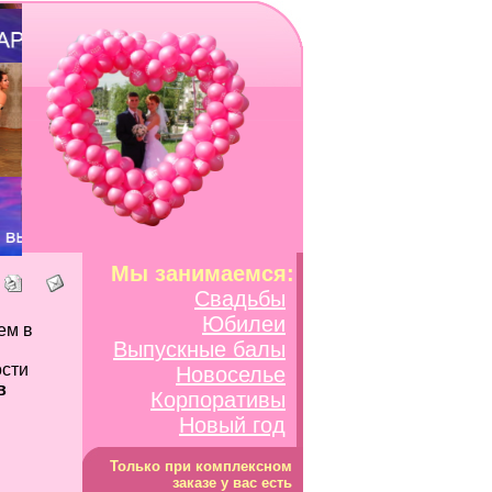
Мы занимаемся:
Свадьбы
Юбилеи
ем в
Выпускные балы
ости
Новоселье
в
Корпоративы
Новый год
Только при комплексном
заказе у вас есть