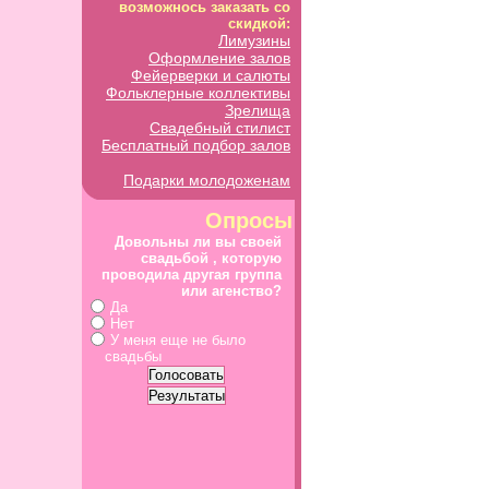
возможнось заказать со
скидкой:
Лимузины
Оформление залов
Фейерверки и салюты
Фольклерные коллективы
Зрелища
Свадебный стилист
Бесплатный подбор залов
Подарки молодоженам
Опросы
Довольны ли вы своей
свадьбой , которую
проводила другая группа
или агенство?
Да
Нет
У меня еще не было
свадьбы