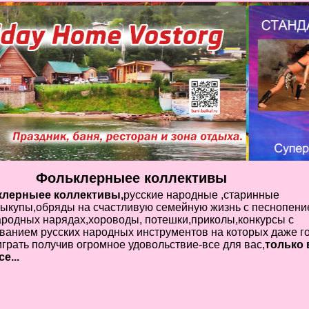
Фольклерныее коллективы
лерныее коллективы,
русские народные ,старинные
ыкупы,обряды на счастливую семейную жизнь с песнопени
ародных нарядах,хороводы, потешки,приколы,конкурсы с
ванием русских народных инструментов на которых даже г
играть получив огромное удовольствие-все для вас,
только 
е...