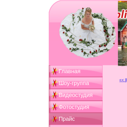
Главная
<< [
Шоу-группа
Видеостудия
Фотостудия
Прайс