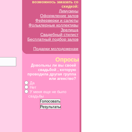
возможнось заказать со
скидкой:
Лимузины
Оформление залов
Фейерверки и салюты
Фольклерные коллективы
Зрелища
Свадебный стилист
Бесплатный подбор залов
Подарки молодоженам
Опросы
Довольны ли вы своей
свадьбой , которую
проводила другая группа
или агенство?
Да
Нет
У меня еще не было
свадьбы