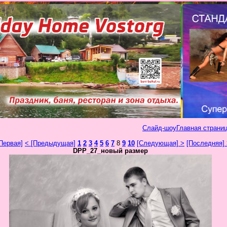
Слайд-шоу
Главная страниц
Первая]
< [Предыдущая]
1
2
3
4
5
6
7
8
9
10
[Следующая] >
[Последняя]
DPP_27_новый размер