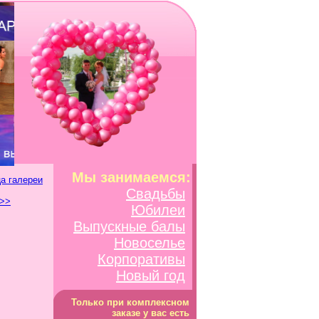
Мы занимаемся:
а галереи
Свадьбы
 >>
Юбилеи
Выпускные балы
Новоселье
Корпоративы
Новый год
Только при комплексном
заказе у вас есть