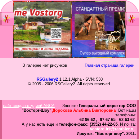
Главная
Мы
Шоу-группа
зан
Видеостудия
Св
Юб
В галерее нет рисунков
Главная страница галереи
Фотостудия
Вы
бал
RSGallery2
1.12.1 Alpha - SVN: 530
Прайс
© 2005 - 2006 RSGallery2. All rights reserved.
Но
Ко
Контакты
Но
сайт создан студией ABCA
Звоните.
Генеральный директор ООО
год
Портфолио
"Восторг-Шоу"
Дорохова Альбина Викторовна
Вот наши
телефоны:
62-96-62 , 97-67-65, 62-63-62
.
Свадьбы
А у нас есть еще и
телефон-факс: (3952) 44-22-65
. И почта:
vostorg.irk@rambler.ru
.
То
Иркутск.
"Восторг-шоу".
2011.
Статьи