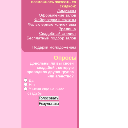
возможнось заказать со
скидкой:
Лимузины
Оформление залов
Фейерверки и салюты
Фольклерные коллективы
Зрелища
Свадебный стилист
Бесплатный подбор залов
Подарки молодоженам
Опросы
Довольны ли вы своей
свадьбой , которую
проводила другая группа
или агенство?
Да
Нет
У меня еще не было
свадьбы