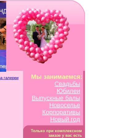
Мы занимаемся:
а галереи
Свадьбы
Юбилеи
Выпускные балы
Новоселье
Корпоративы
Новый год
Только при комплексном
заказе у вас есть