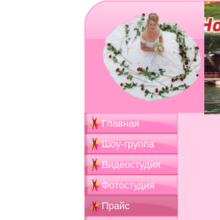
Главная
Шоу-группа
Видеостудия
Фотостудия
Прайс