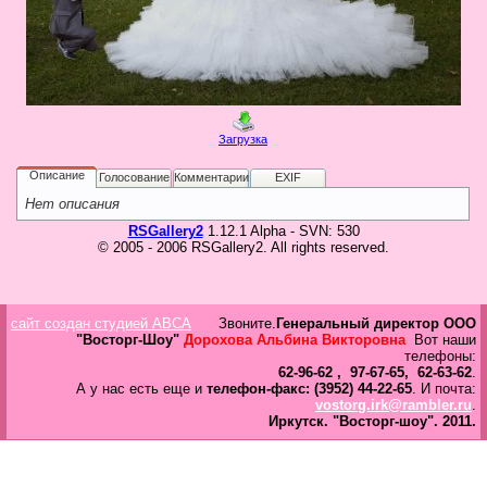
в
Галерея
Гостевая
Фо
Загрузка
Бес
Вход для клиентов
Пользователь
Описание
Голосование
Комментарии
EXIF
Нет описания
Пароль
RSGallery2
1.12.1 Alpha - SVN: 530
© 2005 - 2006 RSGallery2. All rights reserved.
Запомнить
Забыли пароль?
Оп
сайт создан студией ABCA
Звоните.
Генеральный директор ООО
Дов
"Восторг-Шоу"
Дорохова Альбина Викторовна
Вот наши
Галерея
телефоны:
62-96-62 , 97-67-65, 62-63-62
.
свад
А у нас есть еще и
телефон-факс: (3952) 44-22-65
. И почта:
ко
vostorg.irk@rambler.ru
.
пров
Иркутск.
"Восторг-шоу".
2011.
груп
аге
Да