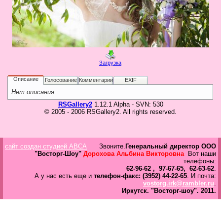
в
Галерея
Гостевая
Фо
Загрузка
Бес
Вход для клиентов
Пользователь
Описание
Голосование
Комментарии
EXIF
Нет описания
Пароль
RSGallery2
1.12.1 Alpha - SVN: 530
© 2005 - 2006 RSGallery2. All rights reserved.
Запомнить
Забыли пароль?
Оп
сайт создан студией ABCA
Звоните.
Генеральный директор ООО
Дов
"Восторг-Шоу"
Дорохова Альбина Викторовна
Вот наши
Галерея
телефоны:
62-96-62 , 97-67-65, 62-63-62
.
свад
А у нас есть еще и
телефон-факс: (3952) 44-22-65
. И почта:
ко
vostorg.irk@rambler.ru
.
пров
Иркутск.
"Восторг-шоу".
2011.
груп
аге
Да