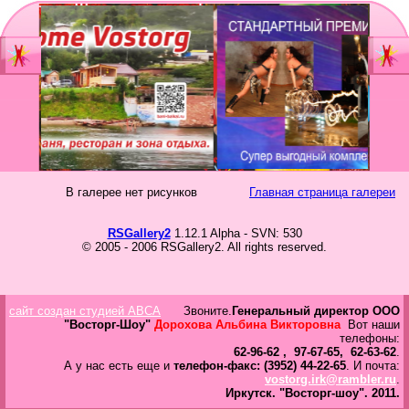
Главная
Мы
Шоу-группа
зан
Видеостудия
Св
Юб
В галерее нет рисунков
Главная страница галереи
Фотостудия
Вы
бал
RSGallery2
1.12.1 Alpha - SVN: 530
Прайс
© 2005 - 2006 RSGallery2. All rights reserved.
Но
Ко
Контакты
Но
сайт создан студией ABCA
Звоните.
Генеральный директор ООО
год
Портфолио
"Восторг-Шоу"
Дорохова Альбина Викторовна
Вот наши
телефоны:
62-96-62 , 97-67-65, 62-63-62
.
Свадьбы
А у нас есть еще и
телефон-факс: (3952) 44-22-65
. И почта:
vostorg.irk@rambler.ru
.
То
Иркутск.
"Восторг-шоу".
2011.
Статьи