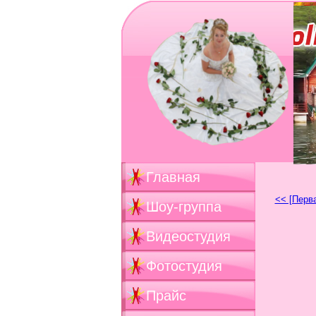
Главная
<< [Перв
Шоу-группа
Видеостудия
Фотостудия
Прайс