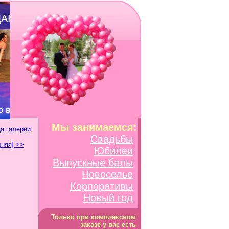
Мы занимаемся:
а галереи
Свадьбы
няя] >>
Юбилеи
Выпускные балы
Новоселье
Корпоративы
Новый год
Только при комплексном
заказе у вас есть