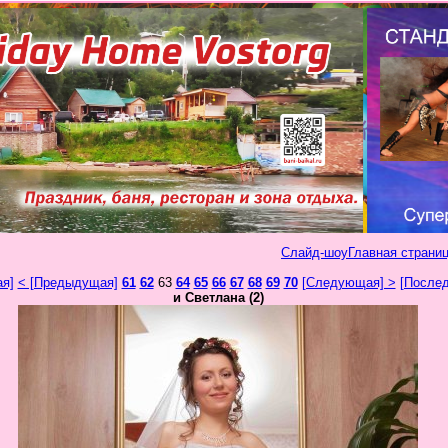
Слайд-шоу
Главная страниц
ая]
< [Предыдущая]
61
62
63
64
65
66
67
68
69
70
[Следующая] >
[Послед
и Светлана (2)