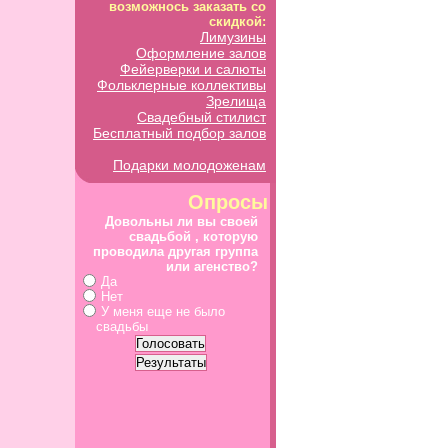
возможнось заказать со
скидкой:
Лимузины
Оформление залов
Фейерверки и салюты
Фольклерные коллективы
Зрелища
Свадебный стилист
Бесплатный подбор залов
Подарки молодоженам
Опросы
Довольны ли вы своей
свадьбой , которую
проводила другая группа
или агенство?
Да
Нет
У меня еще не было
свадьбы