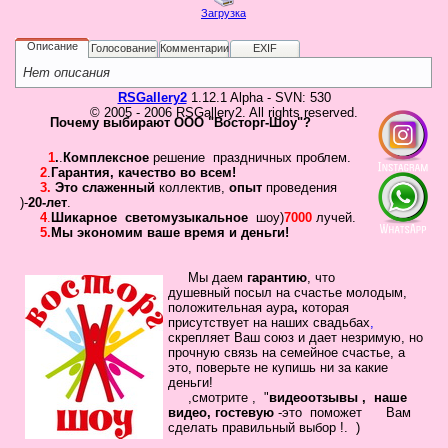
Не
Загрузка
У 
еще
Описание
Голосование
Комментарии
EXIF
был
сва
Нет описания
RSGallery2
1.12.1 Alpha - SVN: 530
© 2005 - 2006 RSGallery2. All rights reserved.
Почему выбирают ООО "Восторг-Шоу"?
1
.
.
Комплексное
решение праздничных проблем.
2
.
Гарантия
,
качество во всем!
3.
Это слаженный
коллектив
,
опыт
проведения
)-
20-лет
.
4
.
Шикарное
светомузыкальное
шоу)
7000
лучей.
5.
Мы экономим ваше время и деньги!
Кто
Мы даем
гарантию
,
что
на
душевный посыл
на счастье молодым,
положительная
аура
,
которая
сай
присутствует на наших свадьбах
,
Сейча
скрепляет
Ваш
союз
и дает незримую, но
на
прочную связь на семейное
счастье, а
сайте
это, поверьте не купишь ни за какие
наход
деньги!
4
,смотрите , "
видеоотзывы ,
наше
госте
видео, гостевую
-это помож
ет Вам
сделать
правильный выбор !.
)